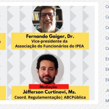
C
C
C
C
C
E
E
E
J
M