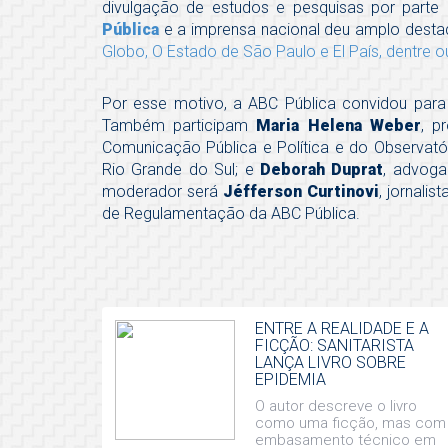
divulgação de estudos e pesquisas por parte 
Pública
e a imprensa nacional deu amplo dest
Globo, O Estado de São Paulo e El País, dentre o
Por esse motivo, a ABC Pública convidou par
Também participam
Maria Helena Weber
, p
Comunicação Pública e Política e do Observató
Rio Grande do Sul; e
Deborah Duprat
, advoga
moderador será
Jéfferson Curtinovi
, jornali
de Regulamentação da ABC Pública.
ENTRE A REALIDADE E A
FICÇÃO: SANITARISTA
LANÇA LIVRO SOBRE
EPIDEMIA
O autor descreve o livro
como uma ficção, mas com
embasamento técnico em