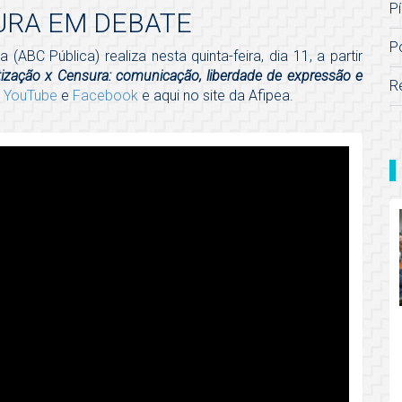
Pí
URA EM DEBATE
P
ABC Pública) realiza nesta quinta-feira, dia 11, a partir
ização x Censura: comunicação, liberdade de expressão e
R
o
YouTube
e
Facebook
e aqui no site da Afipea.