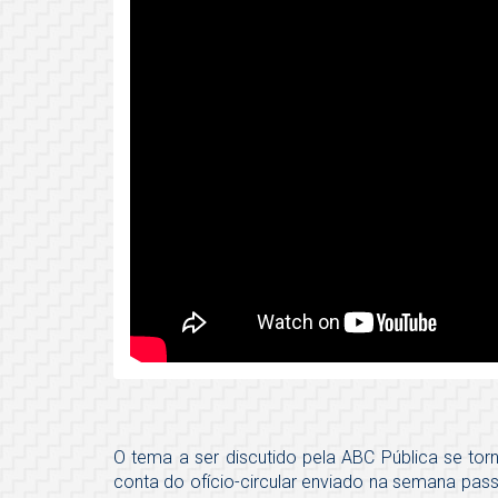
O tema a ser discutido pela ABC Pública se tor
conta do ofício-circular enviado na semana pass