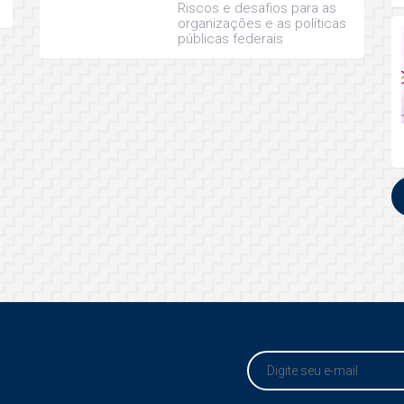
Riscos e desafios para as
organizações e as políticas
públicas federais