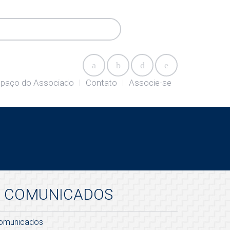
paço do Associado
Contato
Associe-se
COMUNICADOS
omunicados