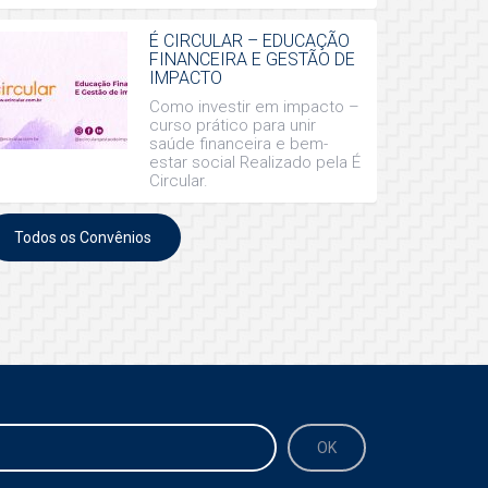
É CIRCULAR – EDUCAÇÃO
FINANCEIRA E GESTÃO DE
IMPACTO
Como investir em impacto –
curso prático para unir
saúde financeira e bem-
estar social Realizado pela É
Circular.
Todos os Convênios