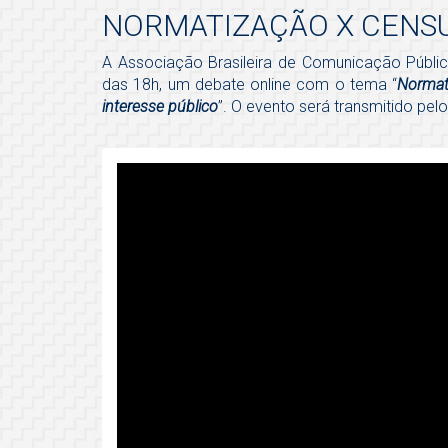
NORMATIZAÇÃO X CENS
A Associação Brasileira de Comunicação Pública (
das 18h, um debate online com o tema “
Normat
interesse público
”. O evento será transmitido pel