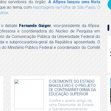
dos servidores do órgão.
A Afipea lançou uma Nota
aque ao tema, com
reportagens na Folha de São Paulo, O
utros
.
a o debate
Fernando Gaiger
, vice-presidente da Afipea.
rofessora e coordenadora do Núcleo de Pesquisa em
rio da Comunicação Pública da Universidade Federal do
da e subprocuradora-geral da República aposentada. O
sta do Ministério Público Federal e coordenador do Comitê
O DESMONTE DO ESTADO
BRASILEIRO E O PROJETO
DE CONTRARREFORMA DA
EDUCAÇÃO SUPERIOR
Confira o quarto artigo da
série Desmonte do Estado
e Subdesenvolvimento: