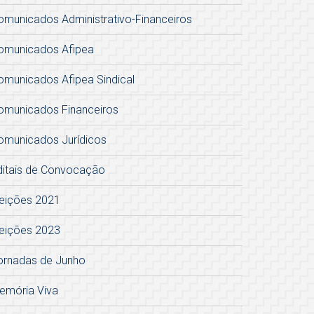
omunicados Administrativo-Financeiros
omunicados Afipea
omunicados Afipea Sindical
omunicados Financeiros
omunicados Jurídicos
ditais de Convocação
leições 2021
leições 2023
ornadas de Junho
emória Viva