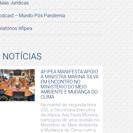
lulas Jurídicas
odcast – Mundo Pós Pandemia
elatórios Afipea
NOTÍCIAS
AFIPEA MANIFESTA APOIO
À MINISTRA MARINA SILVA
EM ENCONTRO NO
MINISTÉRIO DO MEIO
AMBIENTE E MUDANÇA DO
CLIMA
Na manhã de segunda-feira
(02), a Secretária Executiva
da Afipea, Ana Paula Moreira,
participou de uma reunião no
Ministério do Meio Ambiente
e Mudança do Clima com a