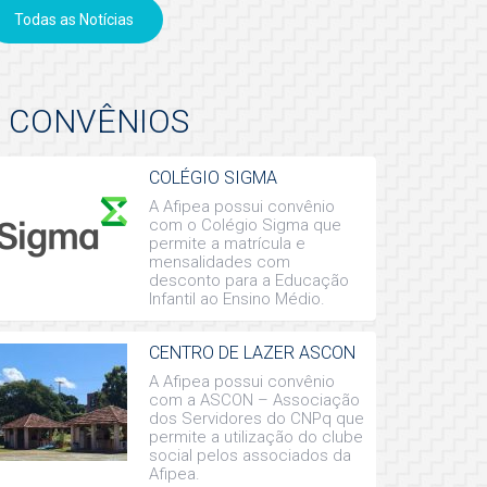
Todas as Notícias
CONVÊNIOS
COLÉGIO SIGMA
A Afipea possui convênio
com o Colégio Sigma que
permite a matrícula e
mensalidades com
desconto para a Educação
Infantil ao Ensino Médio.
CENTRO DE LAZER ASCON
A Afipea possui convênio
com a ASCON – Associação
dos Servidores do CNPq que
permite a utilização do clube
social pelos associados da
Afipea.