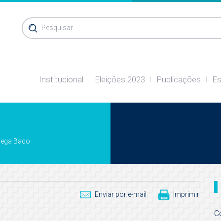
Pesquisar
Institucional
Eleições 2023
Publicações
Es
dega Baco
Enviar por e-mail
Imprimir
C