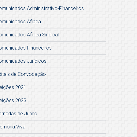
omunicados Administrativo-Financeiros
omunicados Afipea
omunicados Afipea Sindical
omunicados Financeiros
omunicados Jurídicos
ditais de Convocação
leições 2021
leições 2023
ornadas de Junho
emória Viva