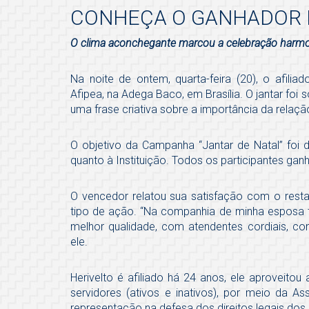
CONHEÇA O GANHADOR 
O clima aconchegante marcou a celebração harmon
Na noite de ontem, quarta-feira (20), o afilia
Afipea, na Adega Baco, em Brasília. O jantar fo
uma frase criativa sobre a importância da relaç
O objetivo da Campanha “Jantar de Natal” foi d
quanto à Instituição. Todos os participantes 
O vencedor relatou sua satisfação com o resta
tipo de ação. “Na companhia de minha esposa 
melhor qualidade, com atendentes cordiais, co
ele.
Herivelto é afiliado há 24 anos, ele aproveitou
servidores (ativos e inativos), por meio da A
representação na defesa dos direitos legais dos 