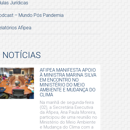
lulas Jurídicas
odcast – Mundo Pós Pandemia
elatórios Afipea
NOTÍCIAS
AFIPEA MANIFESTA APOIO
À MINISTRA MARINA SILVA
EM ENCONTRO NO
MINISTÉRIO DO MEIO
AMBIENTE E MUDANÇA DO
CLIMA
Na manhã de segunda-feira
(02), a Secretária Executiva
da Afipea, Ana Paula Moreira,
participou de uma reunião no
Ministério do Meio Ambiente
e Mudança do Clima com a