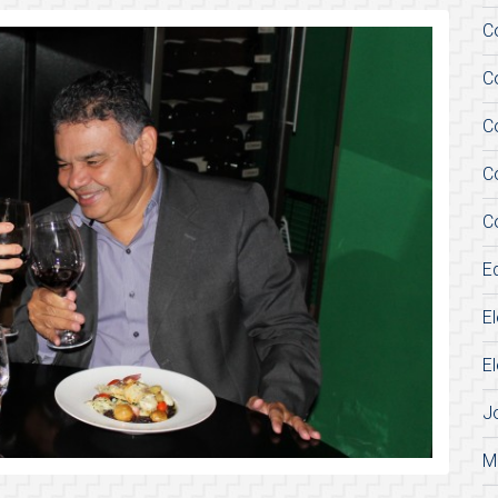
C
C
C
C
C
E
E
E
J
M