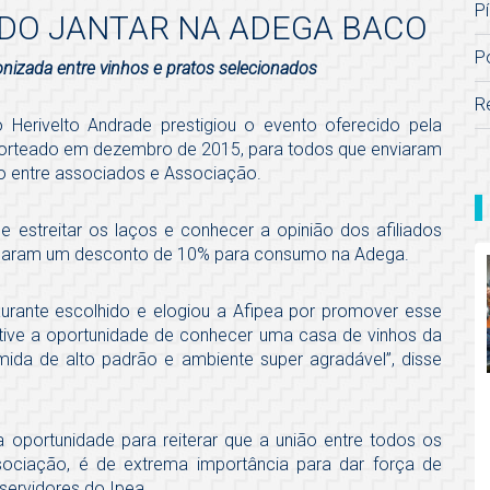
Pí
DO JANTAR NA ADEGA BACO
P
izada entre vinhos e pratos selecionados
R
do Herivelto Andrade prestigiou o evento oferecido pela
i sorteado em dezembro de 2015, para todos que enviaram
ão entre associados e Associação.
e estreitar os laços e conhecer a opinião dos afiliados
ganharam um desconto de 10% para consumo na Adega.
urante escolhido e elogiou a Afipea por promover esse
tive a oportunidade de conhecer uma casa de vinhos da
mida de alto padrão e ambiente super agradável”, disse
 a oportunidade para reiterar que a união entre todos os
ssociação, é de extrema importância para dar força de
servidores do Ipea.