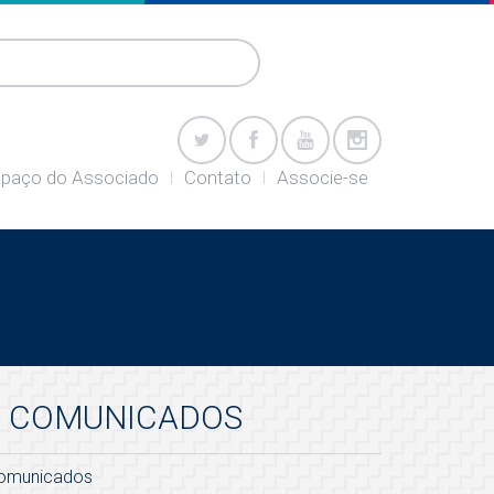
paço do Associado
Contato
Associe-se
COMUNICADOS
omunicados