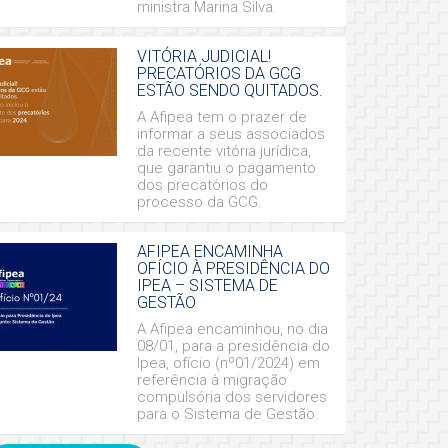
ministra Marina Silva.
VITÓRIA JUDICIAL!
PRECATÓRIOS DA GCG
ESTÃO SENDO QUITADOS.
A Afipea tem o prazer de
informar a seus associados
da recente vitória jurídica,
que garantiu o pagamento
dos precatórios do
processo da GCG.
AFIPEA ENCAMINHA
OFÍCIO À PRESIDÊNCIA DO
IPEA – SISTEMA DE
GESTÃO
A Afipea encaminhou, no dia
08/01, para a presidência do
Ipea, ofício (nº01/2024) em
referência à migração
compulsória dos servidores
para o Sistema de Gestão.