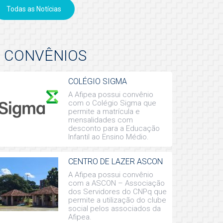
Todas as Notícias
CONVÊNIOS
COLÉGIO SIGMA
A Afipea possui convênio
com o Colégio Sigma que
permite a matrícula e
mensalidades com
desconto para a Educação
Infantil ao Ensino Médio.
CENTRO DE LAZER ASCON
A Afipea possui convênio
com a ASCON – Associação
dos Servidores do CNPq que
permite a utilização do clube
social pelos associados da
Afipea.