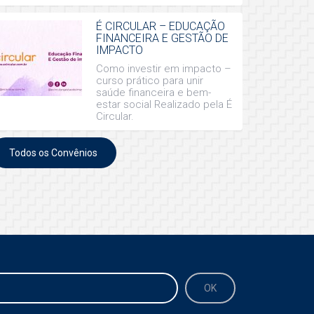
É CIRCULAR – EDUCAÇÃO
FINANCEIRA E GESTÃO DE
IMPACTO
Como investir em impacto –
curso prático para unir
saúde financeira e bem-
estar social Realizado pela É
Circular.
Todos os Convênios