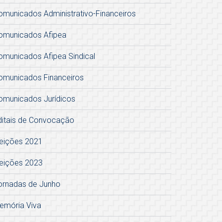
omunicados Administrativo-Financeiros
omunicados Afipea
omunicados Afipea Sindical
omunicados Financeiros
omunicados Jurídicos
ditais de Convocação
leições 2021
leições 2023
ornadas de Junho
emória Viva