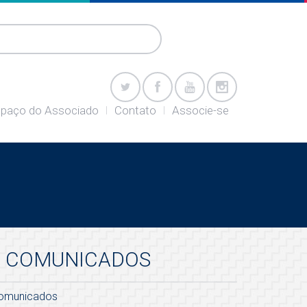
paço do Associado
Contato
Associe-se
COMUNICADOS
omunicados