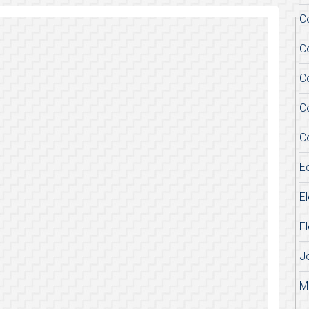
C
C
C
C
C
E
E
E
J
M