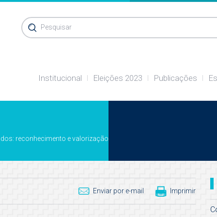
Pesquisar
Institucional
Eleições 2023
Publicações
Es
os: reconhecimento e valorização
Enviar por e-mail
Imprimir
C