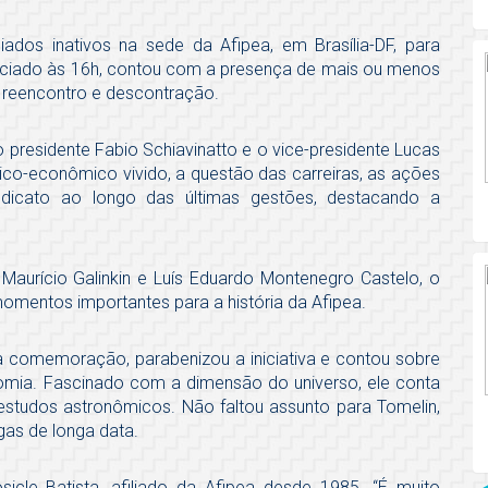
iados inativos na sede da Afipea, em Brasília-DF, para
iciado às 16h, contou com a presença de mais ou menos
reencontro e descontração.
o presidente Fabio Schiavinatto e o vice-presidente Lucas
tico-econômico vivido, a questão das carreiras, as ações
indicato ao longo das últimas gestões, destacando a
 Maurício Galinkin e Luís Eduardo Montenegro Castelo, o
mentos importantes para a história da Afipea.
 na comemoração, parabenizou a iniciativa e contou sobre
omia. Fascinado com a dimensão do universo, ele conta
estudos astronômicos. Não faltou assunto para Tomelin,
gas de longa data.
sicle Batista, afiliado da Afipea desde 1985. “É muito