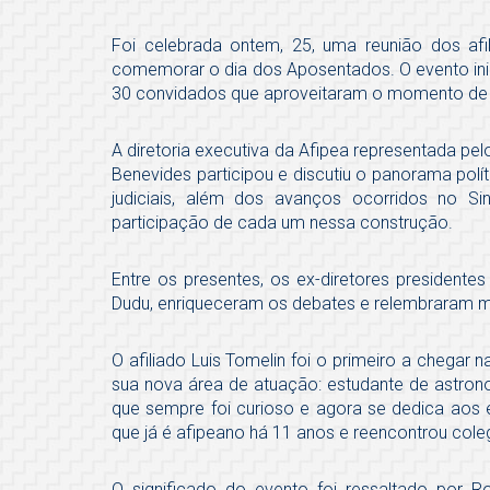
Foi celebrada ontem, 25, uma reunião dos afil
comemorar o dia dos Aposentados. O evento in
30 convidados que aproveitaram o momento de 
A diretoria executiva da Afipea representada pel
Benevides participou e discutiu o panorama polí
judiciais, além dos avanços ocorridos no S
participação de cada um nessa construção.
Entre os presentes, os ex-diretores presidentes
Dudu, enriqueceram os debates e relembraram mo
O afiliado Luis Tomelin foi o primeiro a chegar
sua nova área de atuação: estudante de astron
que sempre foi curioso e agora se dedica aos 
que já é afipeano há 11 anos e reencontrou cole
O significado do evento foi ressaltado por Ro