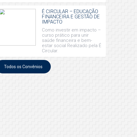
É CIRCULAR – EDUCAÇÃO
FINANCEIRA E GESTÃO DE
IMPACTO
Como investir em impacto –
curso prático para unir
saúde financeira e bem-
estar social Realizado pela É
Circular.
Todos os Convênios