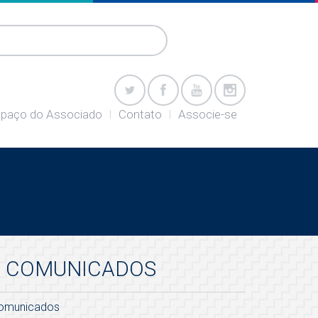
paço do Associado
Contato
Associe-se
COMUNICADOS
omunicados