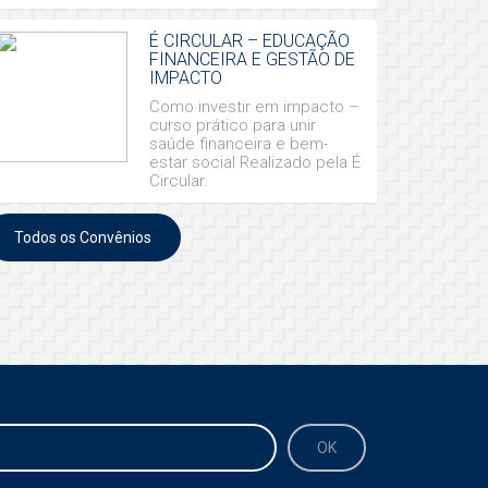
É CIRCULAR – EDUCAÇÃO
FINANCEIRA E GESTÃO DE
IMPACTO
Como investir em impacto –
curso prático para unir
saúde financeira e bem-
estar social Realizado pela É
Circular.
Todos os Convênios