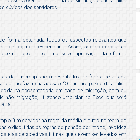
m desenvolveu uma planilha de simulação que analisa
is dúvidas dos servidores.
r de forma detalhada todos os aspectos relevantes que
ão de regime previdenciário. Assim, são abordadas as
 que irão ocorrer com a possível aprovação da reforma
egras da Funpresp são apresentadas de forma detalhada
e ou não fazer sua adesão: “O primeiro passo da análise
recebida na aposentadoria em caso de migração, com ou
não migração, utilizando uma planilha Excel que será
talha.
mplo (um servidor na regra da média e outro na regra da
s e discutidas as regras de pensão por morte, invalidez
cos e as perspectivas futuras que devem ser levados em