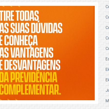
C
C
C
C
C
E
E
E
J
M