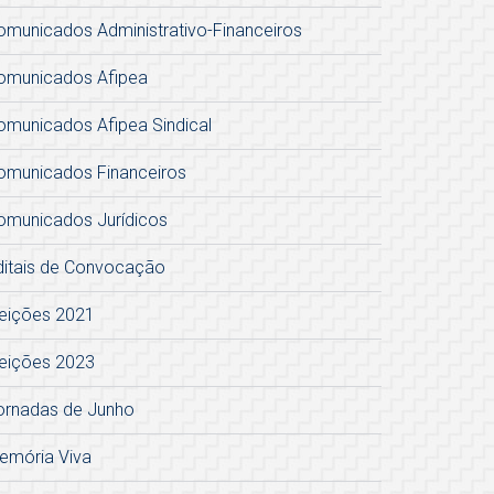
omunicados Administrativo-Financeiros
omunicados Afipea
omunicados Afipea Sindical
omunicados Financeiros
omunicados Jurídicos
ditais de Convocação
leições 2021
leições 2023
ornadas de Junho
emória Viva