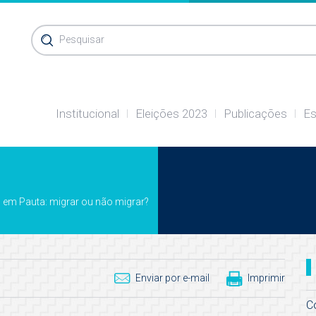
Pesquisar
Institucional
Eleições 2023
Publicações
Es
 em Pauta: migrar ou não migrar?
Enviar por e-mail
Imprimir
C