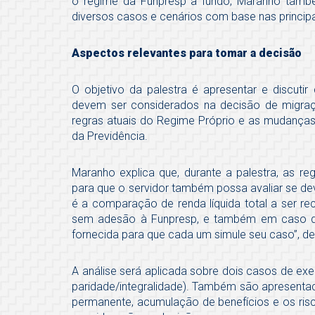
o regime da Funpresp a fundo, Maranho també
diversos casos e cenários com base nas principa
Aspectos relevantes para tomar a decisão
O objetivo da palestra é apresentar e discuti
devem ser considerados na decisão de migraç
regras atuais do Regime Próprio e as mudanças
da Previdência.
Maranho explica que, durante a palestra, as r
para que o servidor também possa avaliar se dev
é a comparação de renda líquida total a ser 
sem adesão à Funpresp, e também em caso de 
fornecida para que cada um simule seu caso”, de
A análise será aplicada sobre dois casos de exe
paridade/integralidade). Também são apresentada
permanente, acumulação de benefícios e os ris