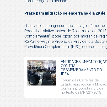
consideração na decisão.
Prazo para migração se encerra no dia 29 de 
O servidor que ingressou no serviço público d
Poder Legislativo antes de 7 de maio de 2013
Complementar) pode optar por migrar de regim
RGPS no Regime Próprio de Previdência Social (
Previdência Complementar (RPC), com contribuiçã
ENTIDADES UNEM FORÇA
CONTRA
DESMEMBRAMENTO DO
IPEA
Fórum das Carreiras de
Estado aprovou uma Moção
contra a proposta incluída
no texto da MP 821/2018