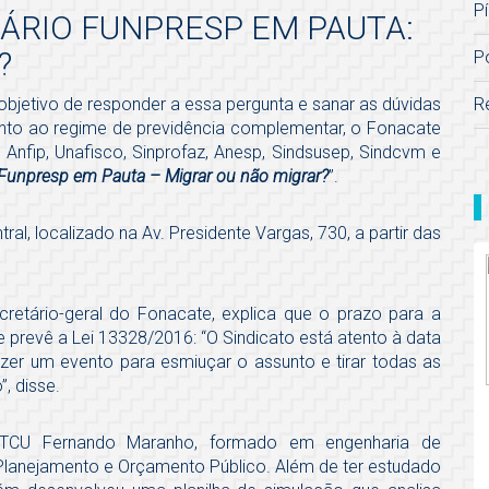
Pí
NÁRIO FUNPRESP EM PAUTA:
?
P
R
objetivo de responder a essa pergunta e sanar as dúvidas
anto ao regime de previdência complementar, o Fonacate
n, Anfip, Unafisco, Sinprofaz, Anesp, Sindsusep, Sindcvm e
Funpresp em Pauta – Migrar ou não migrar?
”.
ral, localizado na Av. Presidente Vargas, 730, a partir das
ecretário-geral do Fonacate, explica que o prazo para a
e prevê a Lei 13328/2016: “O Sindicato está atento à data
azer um evento para esmiuçar o assunto e tirar todas as
, disse.
o TCU Fernando Maranho, formado em engenharia de
anejamento e Orçamento Público. Além de ter estudado