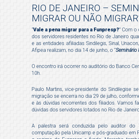
RIO DE JANEIRO – SEMI
MIGRAR OU NÃO MIGRAR
“
Vale a pena migrar para a Funpresp?
” Com o 
dos servidores residentes no Rio de Janeiro qu
e as entidades afiliadas Sindilegis, Sinal, Unaco
Afipea realizam, no dia 14 de junho, o “
Seminário 
O encontro irá ocorrer no auditório do Banco Cent
10h.
Paulo Martins, vice-presidente do Sindilegise s
migração se encerra no dia 29 de julho, conform
e às dúvidas recorrentes dos filiados. Vamos f
dúvidas dos servidores lotados no Rio de Janeiro”
A palestra será conduzida pelo auditor d
computação pela Unicamp e pós-graduado em Pl