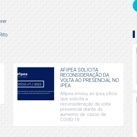
erer
Rito
AFIPEA SOLICITA
RECONSIDERAÇÃO DA
VOLTA AO PRESENCIAL NO
IPEA
Afipea enviou ao Ipea ofício
que solicita a
reconsideração da volta
presencial diante do
aumento de casos de
COVID-19.