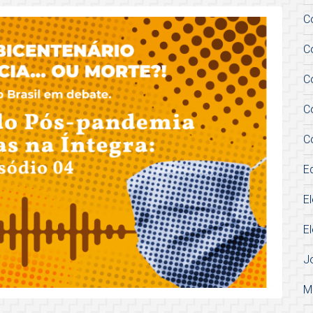
C
C
C
C
C
E
E
E
J
M