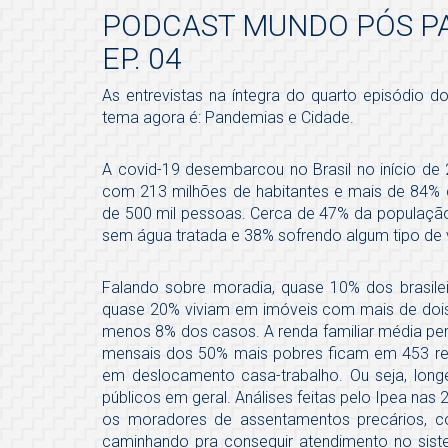
PODCAST MUNDO PÓS PA
EP. 04
As entrevistas na íntegra do quarto episódio 
tema agora é: Pandemias e Cidade.
A covid-19 desembarcou no Brasil no início de
com 213 milhões de habitantes e mais de 84%
de 500 mil pessoas. Cerca de 47% da populaçã
sem água tratada e 38% sofrendo algum tipo de 
Falando sobre moradia, quase 10% dos brasil
quase 20% viviam em imóveis com mais de dois 
menos 8% dos casos. A renda familiar média per
mensais dos 50% mais pobres ficam em 453 rea
em deslocamento casa-trabalho. Ou seja, long
públicos em geral. Análises feitas pelo Ipea na
os moradores de assentamentos precários, c
caminhando pra conseguir atendimento no sist