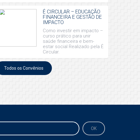
É CIRCULAR – EDUCAÇÃO
FINANCEIRA E GESTÃO DE
IMPACTO
Como investir em impacto –
curso prático para unir
saúde financeira e bem-
estar social Realizado pela É
Circular.
Todos os Convênios