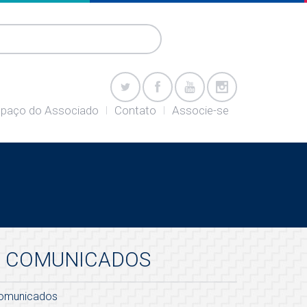
paço do Associado
Contato
Associe-se
COMUNICADOS
omunicados