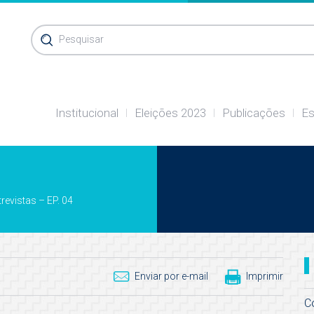
Pesquisar
Institucional
Eleições 2023
Publicações
Es
evistas – EP. 04
Enviar por e-mail
Imprimir
C