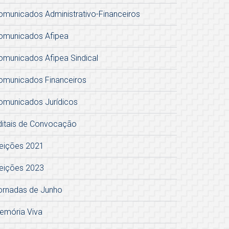
omunicados Administrativo-Financeiros
omunicados Afipea
omunicados Afipea Sindical
omunicados Financeiros
omunicados Jurídicos
ditais de Convocação
leições 2021
leições 2023
ornadas de Junho
emória Viva