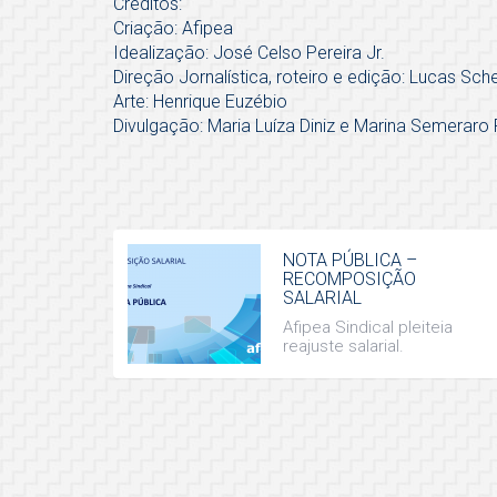
Créditos:
Criação: Afipea
Idealização: José Celso Pereira Jr.
Direção Jornalística, roteiro e edição: Lucas Sch
Arte: Henrique Euzébio
Divulgação: Maria Luíza Diniz e Marina Semeraro 
NOTA PÚBLICA –
RECOMPOSIÇÃO
SALARIAL
Afipea Sindical pleiteia
reajuste salarial.