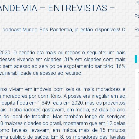
Pí
NDEMIA – ENTREVISTAS –
P
R
do podcast Mundo Pós Pandemia, já estão disponíveis! O
 2020. O cenário era mais ou menos o seguinte: um país
 desses vivendo em cidades. 31% em cidades com mais
o sem acesso ao serviço de esgotamento sanitário. 16%
vulnerabilidade de acesso ao recurso.
eiros viviam em imóveis com seis ou mais moradores e
moradores por dormitório. A posse era irregular em ao
 capita ficou em 1.349 reais em 2020, mas os proventos
is. Trabalhadores gastavam, em média, 32 dias do ano
e do local de trabalho. Mas também longe de serviços
s 20 maiores cidades do brasil, mostraram que em 12 delas
omo favelas, levavam, em média, mais de 15 minutos
ema público de saúde. Em 8, os moradores das favelas