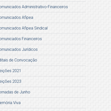
omunicados Administrativo-Financeiros
omunicados Afipea
omunicados Afipea Sindical
omunicados Financeiros
omunicados Jurídicos
ditais de Convocação
leições 2021
leições 2023
ornadas de Junho
emória Viva