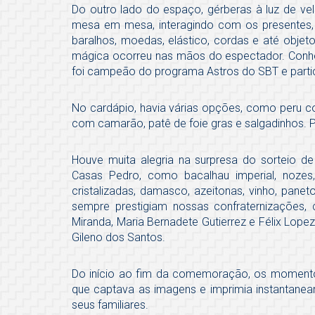
Do outro lado do espaço, gérberas à luz de ve
mesa em mesa, interagindo com os presentes,
baralhos, moedas, elástico, cordas e até objet
mágica ocorreu nas mãos do espectador. Conhe
foi campeão do programa Astros do SBT e parti
No cardápio, havia várias opções, como peru co
com camarão, patê de foie gras e salgadinhos. 
Houve muita alegria na surpresa do sorteio d
Casas Pedro, como bacalhau imperial, nozes,
cristalizadas, damasco, azeitonas, vinho, pan
sempre prestigiam nossas confraternizações
Miranda, Maria Bernadete Gutierrez e Félix Lopez
Gileno dos Santos.
Do início ao fim da comemoração, os moment
que captava as imagens e imprimia instantaneam
seus familiares.