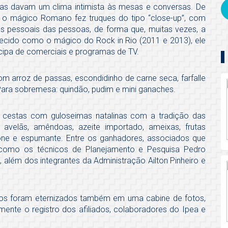
las davam um clima intimista às mesas e conversas. De
 o mágico Romano fez truques do tipo “close-up”, com
os pessoais das pessoas, de forma que, muitas vezes, a
cido como o mágico do Rock in Rio (2011 e 2013), ele
cipa de comerciais e programas de TV.
m arroz de passas, escondidinho de carne seca, farfalle
Para sobremesa: quindão, pudim e mini ganaches.
e cestas com guloseimas natalinas com a tradição das
 avelãs, amêndoas, azeite importado, ameixas, frutas
etone e espumante. Entre os ganhadores, associados que
, como os técnicos de Planejamento e Pesquisa Pedro
, além dos integrantes da Administração Ailton Pinheiro e
os foram eternizados também em uma cabine de fotos,
ente o registro dos afiliados, colaboradores do Ipea e