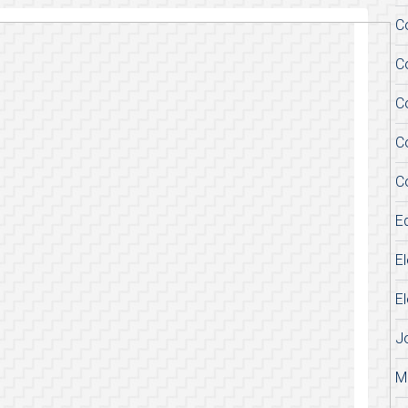
C
C
C
C
C
E
E
E
J
M