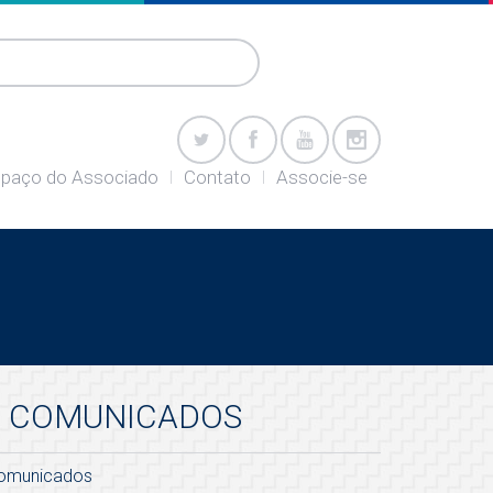
paço do Associado
Contato
Associe-se
COMUNICADOS
omunicados