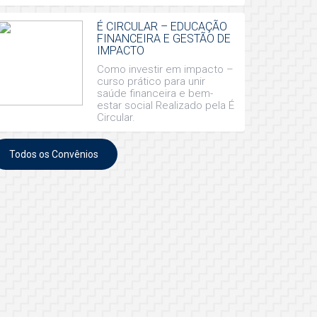
É CIRCULAR – EDUCAÇÃO
FINANCEIRA E GESTÃO DE
IMPACTO
Como investir em impacto –
curso prático para unir
saúde financeira e bem-
estar social Realizado pela É
Circular.
Todos os Convênios