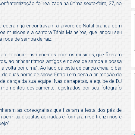
nfraternização foi realizada na última sexta-feira, 27, no
areceram já encontravam a árvore de Natal branca com
 os músicos e a cantora Tânia Malheiros, que lançou seu
a roda de samba de raiz.
 até tocaram instrumentos com os músicos, que fizeram
utros, ao brindar ritmos antigos e novos de samba e bossa
 a volta por cima”. Ao lado da pista de dança cheia, o bar
s de duas horas de show. Entrou em cena a animação do
 de dança da sua equipe. Nas carrapetas, a equipe de DJ
, momentos devidamente registrados por seu fotógrafo
haram as coreografias que fizeram a festa dos pés de
permitiu disputas acirradas e formaram-se trenzinhos e
ejo”.