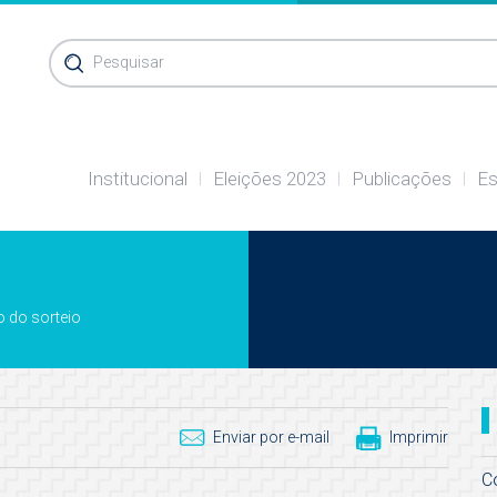
Pesquisar
Institucional
Eleições 2023
Publicações
Es
o do sorteio
Enviar por e-mail
Imprimir
C