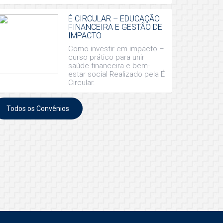
É CIRCULAR – EDUCAÇÃO
FINANCEIRA E GESTÃO DE
IMPACTO
Como investir em impacto –
curso prático para unir
saúde financeira e bem-
estar social Realizado pela É
Circular.
Todos os Convênios