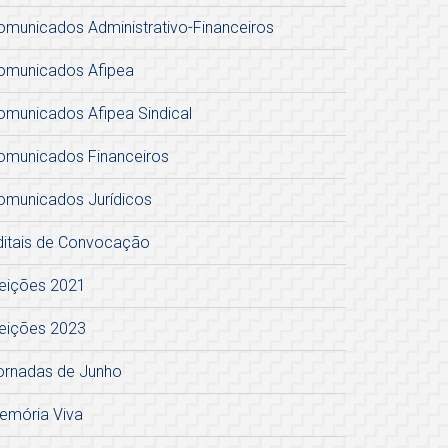
omunicados Administrativo-Financeiros
omunicados Afipea
omunicados Afipea Sindical
omunicados Financeiros
omunicados Jurídicos
ditais de Convocação
leições 2021
leições 2023
ornadas de Junho
emória Viva