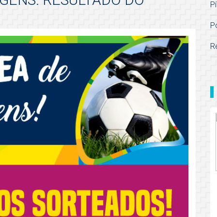
Pí
P
R