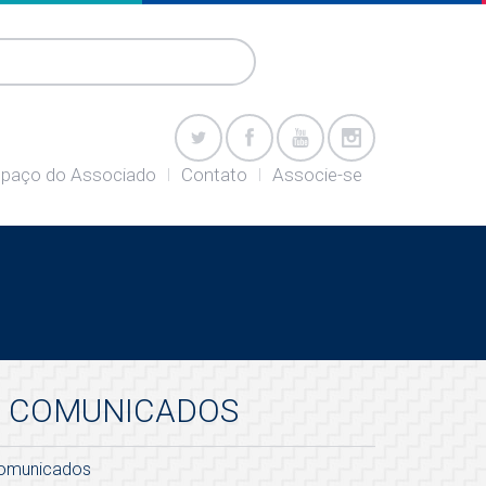
paço do Associado
Contato
Associe-se
COMUNICADOS
omunicados