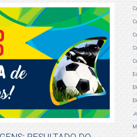
C
C
C
C
C
E
E
E
J
M
AGENS: RESULTADO DO