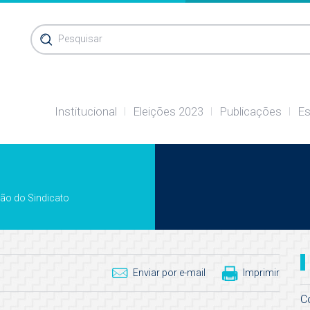
Pesquisar
Institucional
Eleições 2023
Publicações
Es
ção do Sindicato
Enviar por e-mail
Imprimir
C