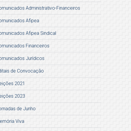
omunicados Administrativo-Financeiros
omunicados Afipea
omunicados Afipea Sindical
omunicados Financeiros
omunicados Jurídicos
ditais de Convocação
leições 2021
leições 2023
ornadas de Junho
emória Viva