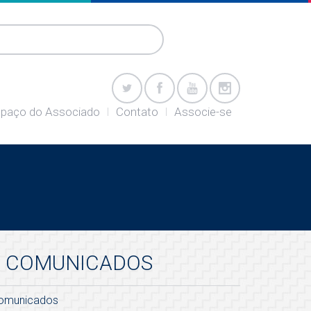
paço do Associado
Contato
Associe-se
COMUNICADOS
omunicados