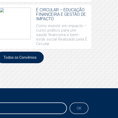
É CIRCULAR – EDUCAÇÃO
FINANCEIRA E GESTÃO DE
IMPACTO
Como investir em impacto –
curso prático para unir
saúde financeira e bem-
estar social Realizado pela É
Circular.
Todos os Convênios