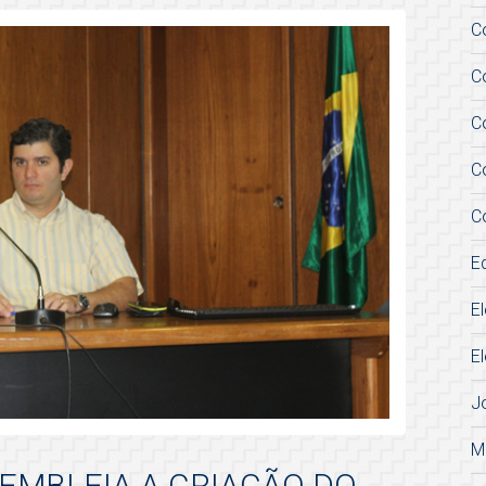
C
C
C
C
C
E
E
E
J
M
SEMBLEIA A CRIAÇÃO DO