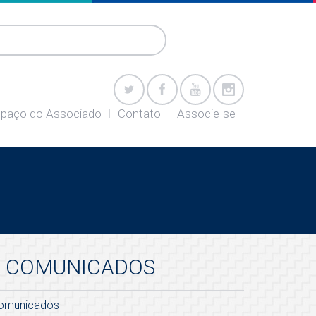
paço do Associado
Contato
Associe-se
COMUNICADOS
omunicados