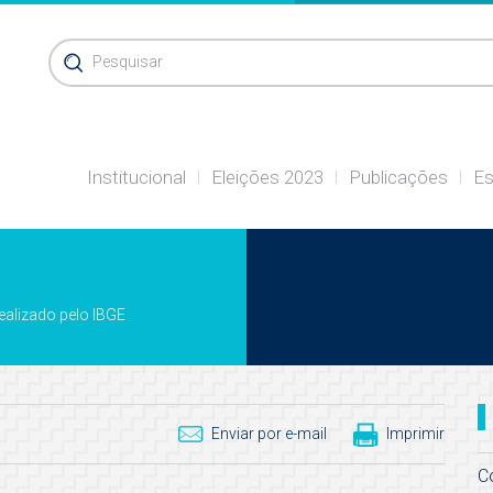
Pesquisar
Institucional
Eleições 2023
Publicações
Es
realizado pelo IBGE
Enviar por e-mail
Imprimir
C