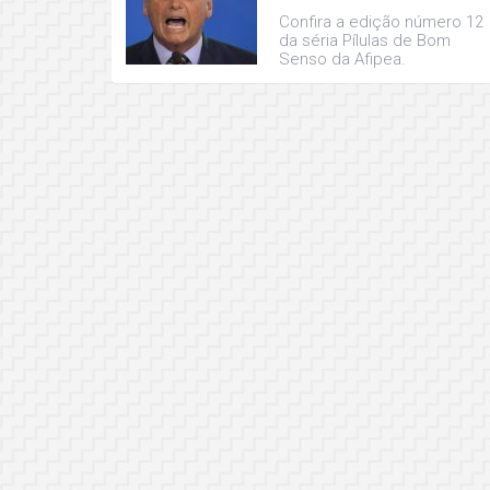
Confira a edição número 12
da séria Pílulas de Bom
Senso da Afipea.