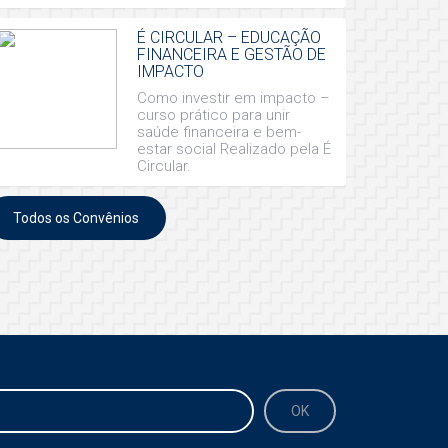
É CIRCULAR – EDUCAÇÃO
FINANCEIRA E GESTÃO DE
IMPACTO
Como investir em impacto –
curso prático para unir
saúde financeira e bem-
estar social Realizado pela É
Circular.
Todos os Convênios