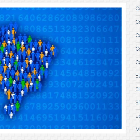
C
C
C
C
C
E
E
E
J
M