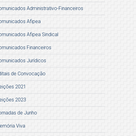
omunicados Administrativo-Financeiros
omunicados Afipea
omunicados Afipea Sindical
omunicados Financeiros
omunicados Jurídicos
ditais de Convocação
leições 2021
leições 2023
ornadas de Junho
emória Viva