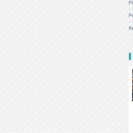
Pí
P
R