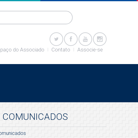
paço do Associado
Contato
Associe-se
COMUNICADOS
omunicados