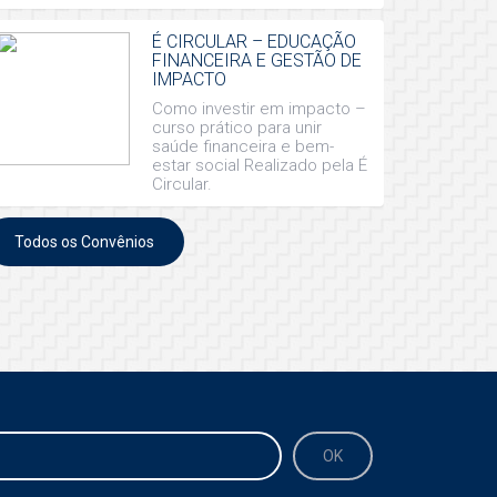
É CIRCULAR – EDUCAÇÃO
FINANCEIRA E GESTÃO DE
IMPACTO
Como investir em impacto –
curso prático para unir
saúde financeira e bem-
estar social Realizado pela É
Circular.
Todos os Convênios