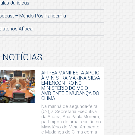
lulas Jurídicas
odcast – Mundo Pós Pandemia
elatórios Afipea
NOTÍCIAS
AFIPEA MANIFESTA APOIO
À MINISTRA MARINA SILVA
EM ENCONTRO NO
MINISTÉRIO DO MEIO
AMBIENTE E MUDANÇA DO
CLIMA
Na manhã de segunda-feira
(02), a Secretária Executiva
da Afipea, Ana Paula Moreira,
participou de uma reunião no
Ministério do Meio Ambiente
e Mudança do Clima com a