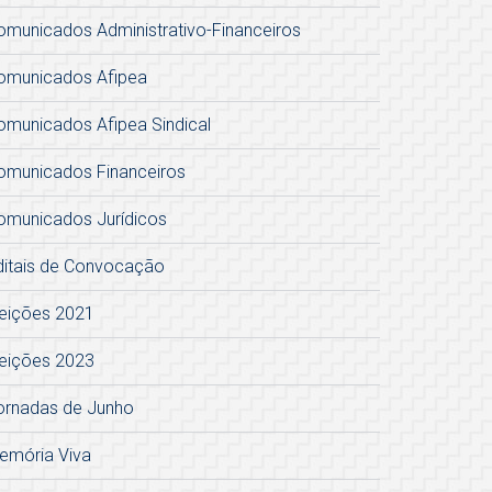
omunicados Administrativo-Financeiros
omunicados Afipea
omunicados Afipea Sindical
omunicados Financeiros
omunicados Jurídicos
ditais de Convocação
leições 2021
leições 2023
ornadas de Junho
emória Viva