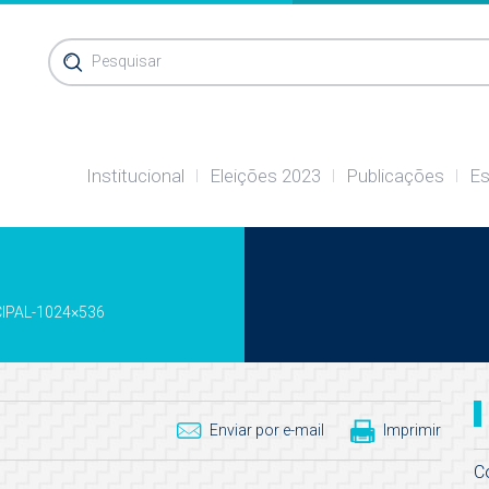
Pesquisar
Institucional
Eleições 2023
Publicações
Es
IPAL-1024×536
Enviar por e-mail
Imprimir
C