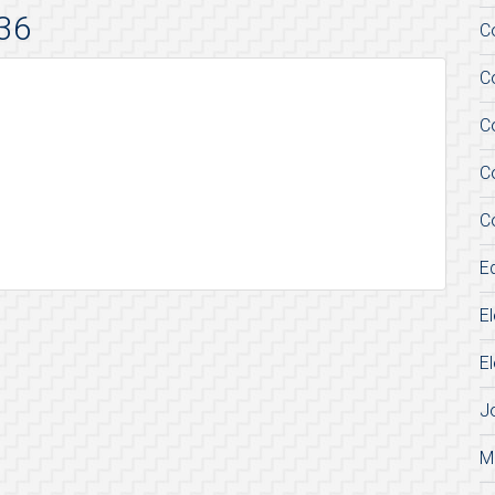
36
C
C
C
C
C
E
E
E
J
M