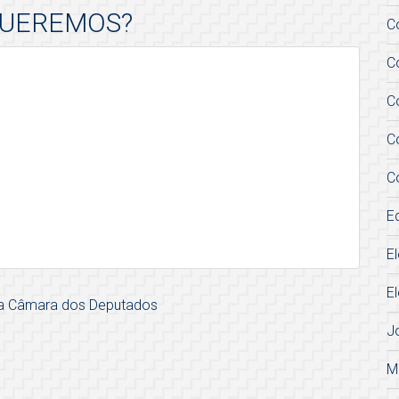
QUEREMOS?
C
C
C
C
C
E
E
E
na Câmara dos Deputados
J
M