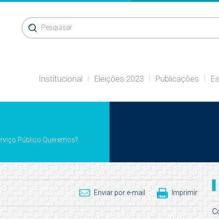
Pesquisar
Institucional
Eleições 2023
Publicações
Es
rviço Público Queremos?
Enviar por e-mail
Imprimir
C