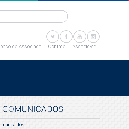
paço do Associado
Contato
Associe-se
COMUNICADOS
omunicados