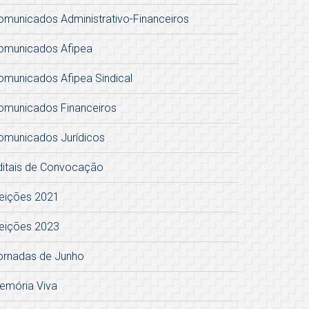
omunicados Administrativo-Financeiros
omunicados Afipea
omunicados Afipea Sindical
omunicados Financeiros
omunicados Jurídicos
ditais de Convocação
leições 2021
leições 2023
ornadas de Junho
emória Viva