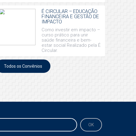
É CIRCULAR – EDUCAÇÃO
FINANCEIRA E GESTÃO DE
IMPACTO
Como investir em impacto –
curso prático para unir
saúde financeira e bem-
estar social Realizado pela É
Circular.
Todos os Convênios