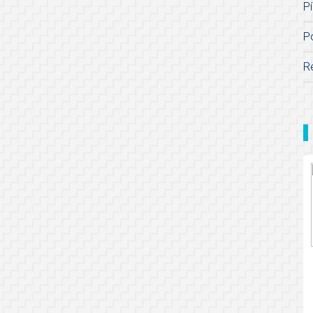
Pí
P
R