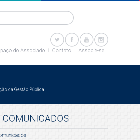
paço do Associado
Contato
Associe-se
ação da Gestão Pública
COMUNICADOS
omunicados