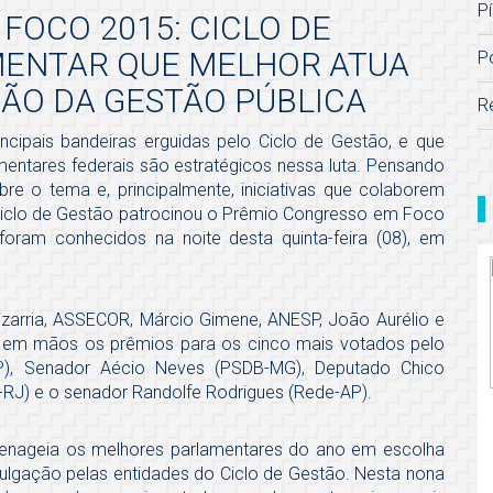
Pí
FOCO 2015: CICLO DE
MENTAR QUE MELHOR ATUA
P
ÇÃO DA GESTÃO PÚBLICA
R
incipais bandeiras erguidas pelo Ciclo de Gestão, e que
amentares federais são estratégicos nessa luta. Pensando
re o tema e, principalmente, iniciativas que colaborem
 Ciclo de Gestão patrocinou o Prêmio Congresso em Foco
foram conhecidos na noite desta quinta-feira (08), em
zarria, ASSECOR, Márcio Gimene, ANESP, João Aurélio e
m em mãos os prêmios para os cinco mais votados pelo
SP), Senador Aécio Neves (PSDB-MG), Deputado Chico
B-RJ) e o senador Randolfe Rodrigues (Rede-AP).
enageia os melhores parlamentares do ano em escolha
ivulgação pelas entidades do Ciclo de Gestão. Nesta nona