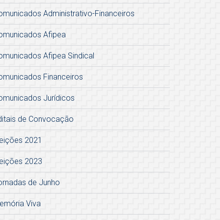
omunicados Administrativo-Financeiros
omunicados Afipea
omunicados Afipea Sindical
omunicados Financeiros
omunicados Jurídicos
ditais de Convocação
leições 2021
leições 2023
ornadas de Junho
emória Viva