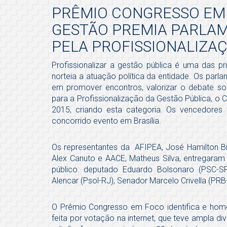
PRÊMIO CONGRESSO EM 
GESTÃO PREMIA PARLA
PELA PROFISSIONALIZA
Profissionalizar a gestão pública é uma das pr
norteia a atuação política da entidade. Os parl
em promover encontros, valorizar o debate sob
para a Profissionalização da Gestão Pública, o
2015, criando esta categoria. Os vencedores 
concorrido evento em Brasília.
Os representantes da AFIPEA, José Hamilton Bi
Alex Canuto e AACE, Matheus Silva, entregara
público: deputado Eduardo Bolsonaro (PSC-
Alencar (Psol-RJ), Senador Marcelo Crivella (PR
O Prêmio Congresso em Foco identifica e hom
feita por votação na internet, que teve ampla d