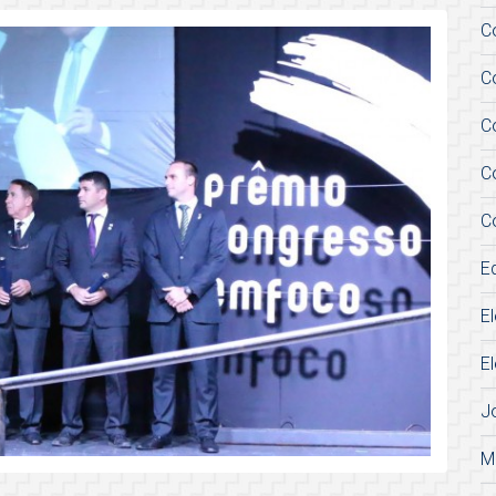
C
C
C
C
C
E
E
E
J
M