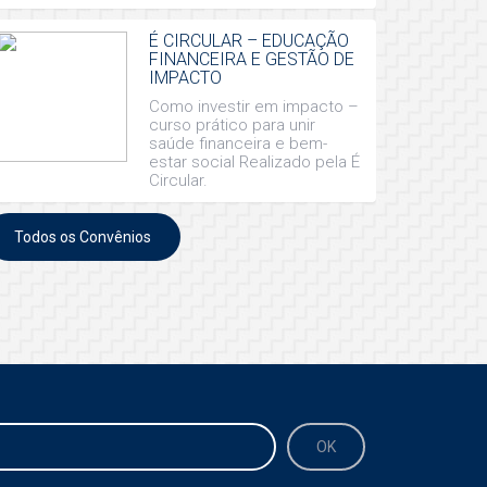
É CIRCULAR – EDUCAÇÃO
FINANCEIRA E GESTÃO DE
IMPACTO
Como investir em impacto –
curso prático para unir
saúde financeira e bem-
estar social Realizado pela É
Circular.
Todos os Convênios