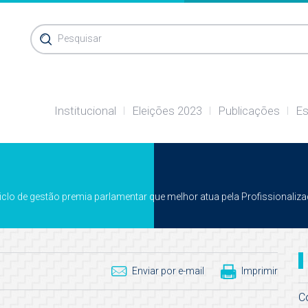
Pesquisar
Institucional
Eleições 2023
Publicações
Es
lo de gestão premia parlamentar que melhor atua pela Profissionaliz
Enviar por e-mail
Imprimir
C