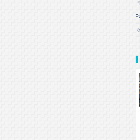
Pí
P
R