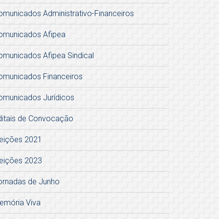
omunicados Administrativo-Financeiros
omunicados Afipea
omunicados Afipea Sindical
omunicados Financeiros
omunicados Jurídicos
ditais de Convocação
leições 2021
leições 2023
ornadas de Junho
emória Viva