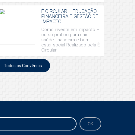
É CIRCULAR – EDUCAÇÃO
FINANCEIRA E GESTÃO DE
IMPACTO
Como investir em impacto –
curso prático para unir
saúde financeira e bem-
estar social Realizado pela É
Circular.
Todos os Convênios