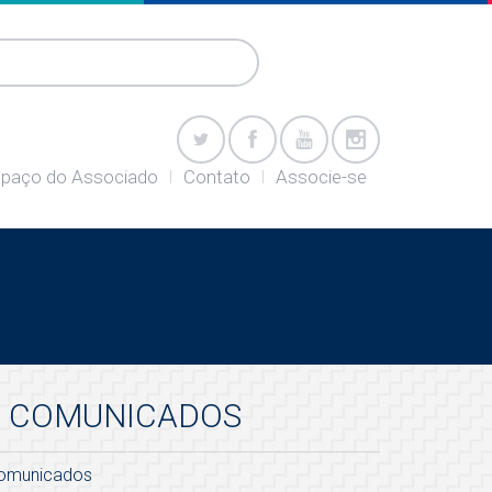
paço do Associado
Contato
Associe-se
COMUNICADOS
omunicados