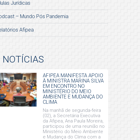
lulas Jurídicas
odcast – Mundo Pós Pandemia
elatórios Afipea
NOTÍCIAS
AFIPEA MANIFESTA APOIO
À MINISTRA MARINA SILVA
EM ENCONTRO NO
MINISTÉRIO DO MEIO
AMBIENTE E MUDANÇA DO
CLIMA
Na manhã de segunda-feira
(02), a Secretária Executiva
da Afipea, Ana Paula Moreira,
participou de uma reunião no
Ministério do Meio Ambiente
e Mudança do Clima com a