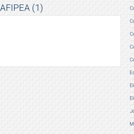
AFIPEA (1)
C
C
C
C
C
E
E
E
J
M