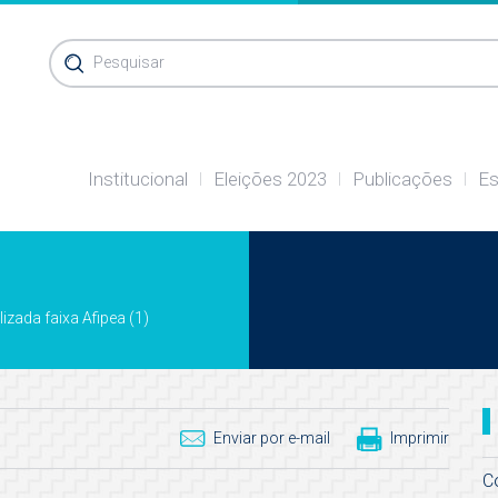
Pesquisar
Institucional
Eleições 2023
Publicações
Es
lizada faixa Afipea (1)
Enviar por e-mail
Imprimir
C