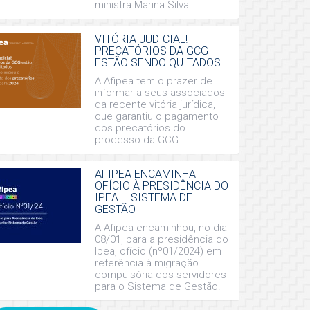
ministra Marina Silva.
VITÓRIA JUDICIAL!
PRECATÓRIOS DA GCG
ESTÃO SENDO QUITADOS.
A Afipea tem o prazer de
informar a seus associados
da recente vitória jurídica,
que garantiu o pagamento
dos precatórios do
processo da GCG.
AFIPEA ENCAMINHA
OFÍCIO À PRESIDÊNCIA DO
IPEA – SISTEMA DE
GESTÃO
A Afipea encaminhou, no dia
08/01, para a presidência do
Ipea, ofício (nº01/2024) em
referência à migração
compulsória dos servidores
para o Sistema de Gestão.