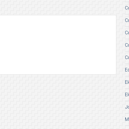
C
C
C
C
C
E
E
E
J
M