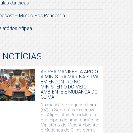
lulas Jurídicas
odcast – Mundo Pós Pandemia
elatórios Afipea
NOTÍCIAS
AFIPEA MANIFESTA APOIO
À MINISTRA MARINA SILVA
EM ENCONTRO NO
MINISTÉRIO DO MEIO
AMBIENTE E MUDANÇA DO
CLIMA
Na manhã de segunda-feira
(02), a Secretária Executiva
da Afipea, Ana Paula Moreira,
participou de uma reunião no
Ministério do Meio Ambiente
e Mudança do Clima com a