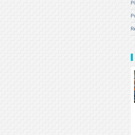
Pí
P
R