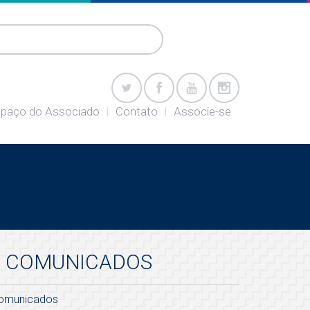
paço do Associado
Contato
Associe-se
COMUNICADOS
omunicados