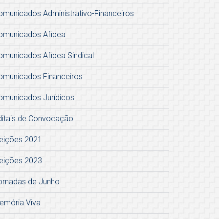
omunicados Administrativo-Financeiros
omunicados Afipea
omunicados Afipea Sindical
omunicados Financeiros
omunicados Jurídicos
ditais de Convocação
leições 2021
leições 2023
ornadas de Junho
emória Viva