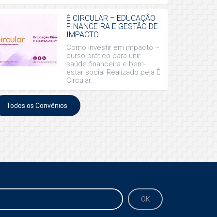
É CIRCULAR – EDUCAÇÃO
FINANCEIRA E GESTÃO DE
IMPACTO
Como investir em impacto –
curso prático para unir
saúde financeira e bem-
estar social Realizado pela É
Circular.
Todos os Convênios