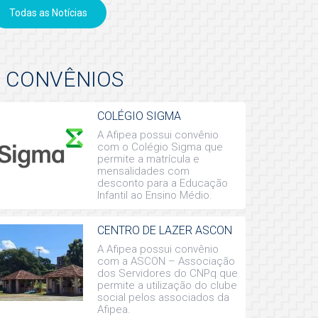
Todas as Notícias
CONVÊNIOS
COLÉGIO SIGMA
A Afipea possui convênio
com o Colégio Sigma que
permite a matrícula e
mensalidades com
desconto para a Educação
Infantil ao Ensino Médio.
CENTRO DE LAZER ASCON
A Afipea possui convênio
com a ASCON – Associação
dos Servidores do CNPq que
permite a utilização do clube
social pelos associados da
Afipea.