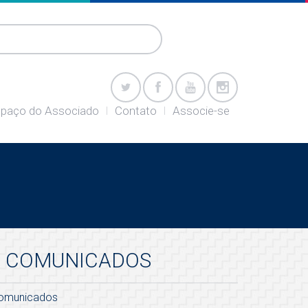
paço do Associado
Contato
Associe-se
COMUNICADOS
omunicados