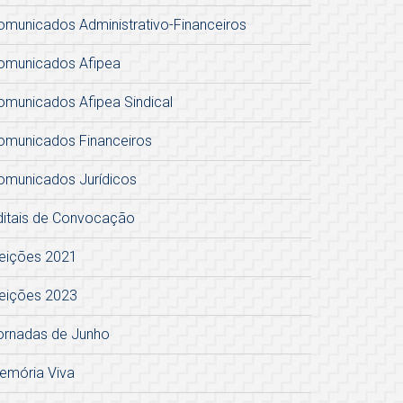
omunicados Administrativo-Financeiros
omunicados Afipea
omunicados Afipea Sindical
omunicados Financeiros
omunicados Jurídicos
ditais de Convocação
leições 2021
leições 2023
ornadas de Junho
emória Viva