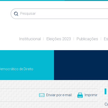
Pesquisar
Institucional
Eleições 2023
Publicações
Es
emocrático de Direito
Enviar por e-mail
Imprimir
C