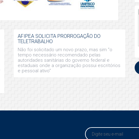
AFIPEA SOLICITA PRORROGAÇÃO DO
TELETRABALHO
Não foi solicitado um novo prazo, mas sim "o
tempo necessário recomendado pelas
autoridades sanitárias do governo federal e
estaduais onde a organização possui escritórios
r
e pessoal ativo"