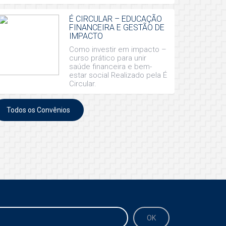
É CIRCULAR – EDUCAÇÃO
FINANCEIRA E GESTÃO DE
IMPACTO
Como investir em impacto –
curso prático para unir
saúde financeira e bem-
estar social Realizado pela É
Circular.
Todos os Convênios