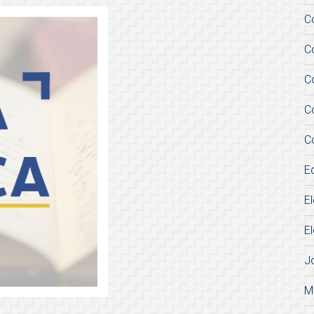
C
C
C
C
C
E
E
E
J
M