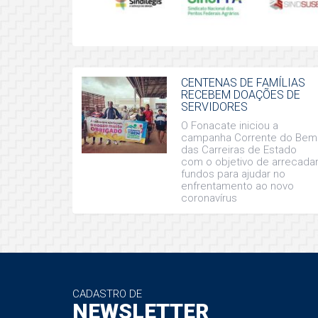
CENTENAS DE FAMÍLIAS
RECEBEM DOAÇÕES DE
SERVIDORES
O Fonacate iniciou a
campanha Corrente do Bem
das Carreiras de Estado
com o objetivo de arrecada
fundos para ajudar no
enfrentamento ao novo
coronavírus
CADASTRO DE
NEWSLETTER