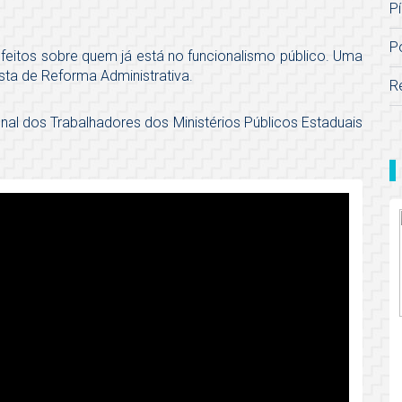
Pí
P
feitos sobre quem já está no funcionalismo público. Uma
ta de Reforma Administrativa.
R
al dos Trabalhadores dos Ministérios Públicos Estaduais