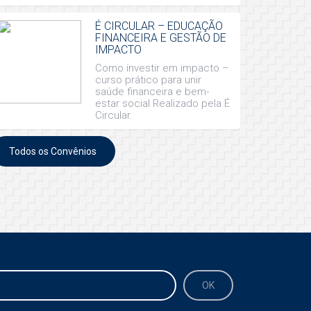
É CIRCULAR – EDUCAÇÃO
FINANCEIRA E GESTÃO DE
IMPACTO
Como investir em impacto –
curso prático para unir
saúde financeira e bem-
estar social Realizado pela É
Circular.
Todos os Convênios