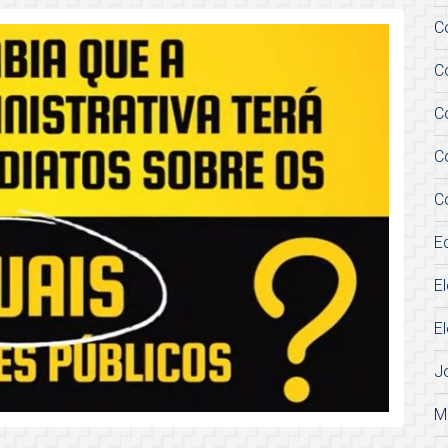
C
C
C
C
C
E
E
E
J
M