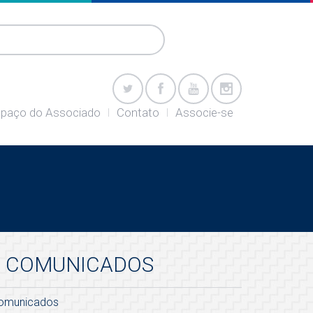
paço do Associado
Contato
Associe-se
COMUNICADOS
omunicados