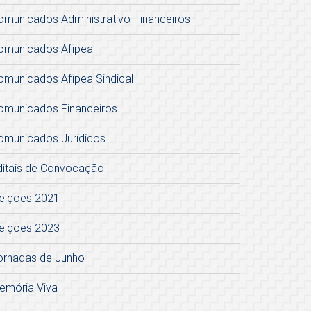
omunicados Administrativo-Financeiros
omunicados Afipea
omunicados Afipea Sindical
omunicados Financeiros
omunicados Jurídicos
ditais de Convocação
leições 2021
leições 2023
ornadas de Junho
emória Viva