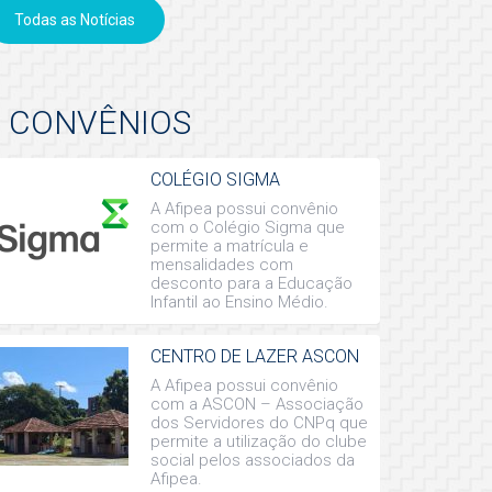
Todas as Notícias
CONVÊNIOS
COLÉGIO SIGMA
A Afipea possui convênio
com o Colégio Sigma que
permite a matrícula e
mensalidades com
desconto para a Educação
Infantil ao Ensino Médio.
CENTRO DE LAZER ASCON
A Afipea possui convênio
com a ASCON – Associação
dos Servidores do CNPq que
permite a utilização do clube
social pelos associados da
Afipea.