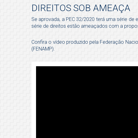
DIREITOS SOB AMEAÇA
Se aprovada, a PEC 32/2020 terá uma série de e
série de direitos estão ameaçados com a propos
Confira o vídeo produzido pela Federação Nacion
(FENAMP).