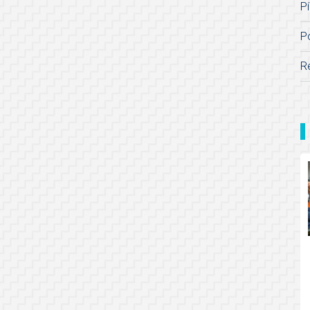
Pí
P
R