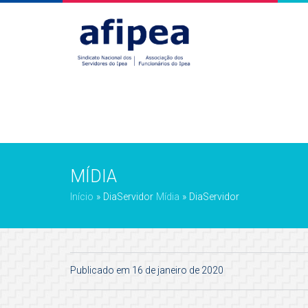
MÍDIA
Início
»
DiaServidor
Mídia
»
DiaServidor
Publicado em 16 de janeiro de 2020