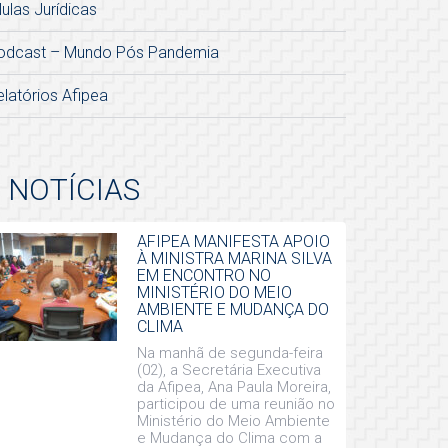
lulas Jurídicas
odcast – Mundo Pós Pandemia
elatórios Afipea
NOTÍCIAS
AFIPEA MANIFESTA APOIO
À MINISTRA MARINA SILVA
EM ENCONTRO NO
MINISTÉRIO DO MEIO
AMBIENTE E MUDANÇA DO
CLIMA
Na manhã de segunda-feira
(02), a Secretária Executiva
da Afipea, Ana Paula Moreira,
participou de uma reunião no
Ministério do Meio Ambiente
e Mudança do Clima com a