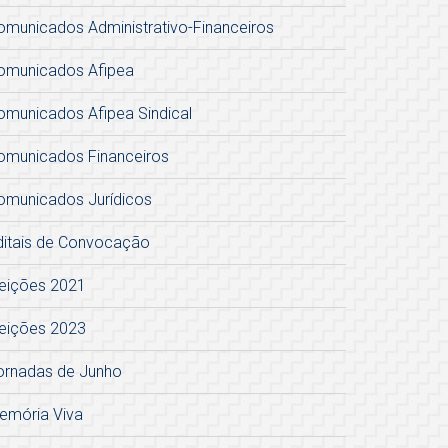
omunicados Administrativo-Financeiros
omunicados Afipea
omunicados Afipea Sindical
omunicados Financeiros
omunicados Jurídicos
ditais de Convocação
leições 2021
leições 2023
ornadas de Junho
emória Viva