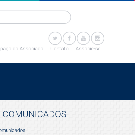
paço do Associado
Contato
Associe-se
COMUNICADOS
omunicados