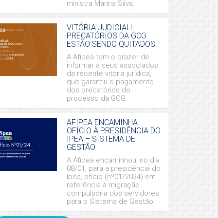
ministra Marina Silva.
VITÓRIA JUDICIAL!
PRECATÓRIOS DA GCG
ESTÃO SENDO QUITADOS.
A Afipea tem o prazer de
informar a seus associados
da recente vitória jurídica,
que garantiu o pagamento
dos precatórios do
processo da GCG.
AFIPEA ENCAMINHA
OFÍCIO À PRESIDÊNCIA DO
IPEA – SISTEMA DE
GESTÃO
A Afipea encaminhou, no dia
08/01, para a presidência do
Ipea, ofício (nº01/2024) em
referência à migração
compulsória dos servidores
para o Sistema de Gestão.