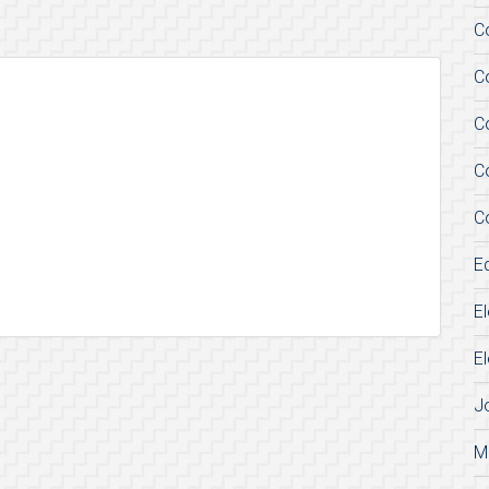
C
C
C
C
C
E
E
E
J
M