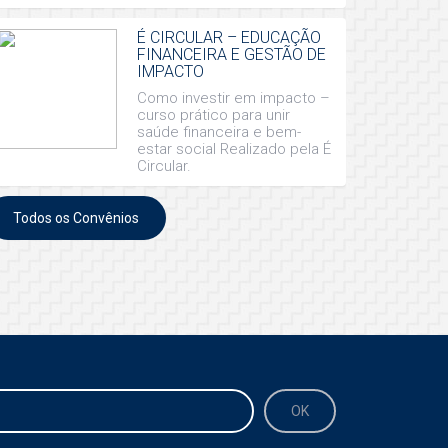
É CIRCULAR – EDUCAÇÃO
FINANCEIRA E GESTÃO DE
IMPACTO
Como investir em impacto –
curso prático para unir
saúde financeira e bem-
estar social Realizado pela É
Circular.
Todos os Convênios