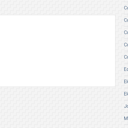
C
C
C
C
C
E
E
E
J
M