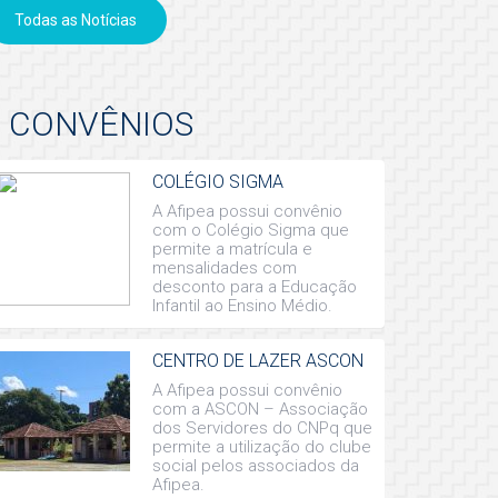
Todas as Notícias
CONVÊNIOS
COLÉGIO SIGMA
A Afipea possui convênio
com o Colégio Sigma que
permite a matrícula e
mensalidades com
desconto para a Educação
Infantil ao Ensino Médio.
CENTRO DE LAZER ASCON
A Afipea possui convênio
com a ASCON – Associação
dos Servidores do CNPq que
permite a utilização do clube
social pelos associados da
Afipea.