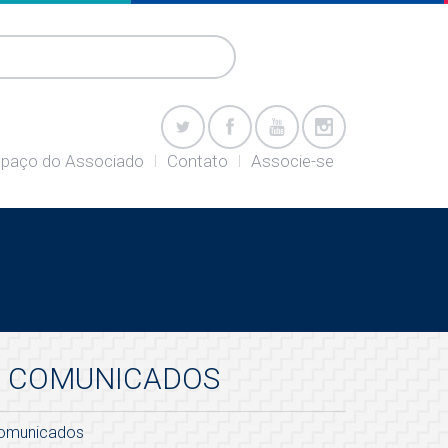
paço do Associado
Contato
Associe-se
COMUNICADOS
omunicados