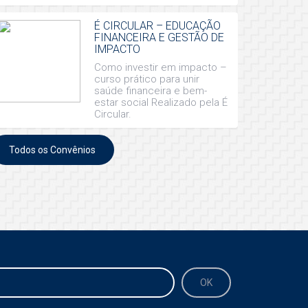
É CIRCULAR – EDUCAÇÃO
FINANCEIRA E GESTÃO DE
IMPACTO
Como investir em impacto –
curso prático para unir
saúde financeira e bem-
estar social Realizado pela É
Circular.
Todos os Convênios