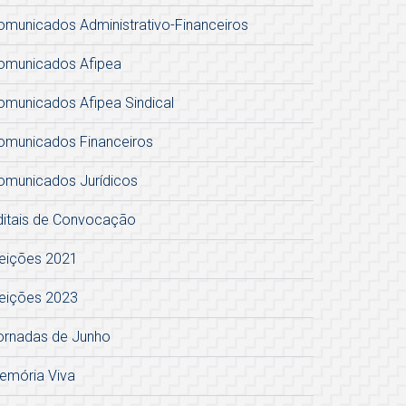
omunicados Administrativo-Financeiros
omunicados Afipea
omunicados Afipea Sindical
omunicados Financeiros
omunicados Jurídicos
ditais de Convocação
leições 2021
leições 2023
ornadas de Junho
emória Viva