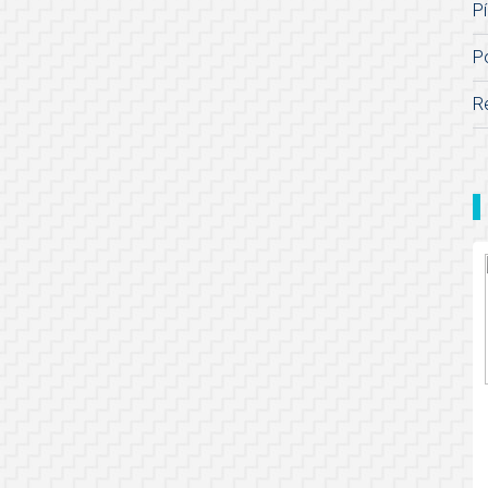
Pí
P
R