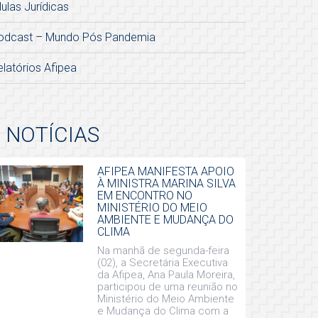
lulas Jurídicas
odcast – Mundo Pós Pandemia
elatórios Afipea
NOTÍCIAS
AFIPEA MANIFESTA APOIO
À MINISTRA MARINA SILVA
EM ENCONTRO NO
MINISTÉRIO DO MEIO
AMBIENTE E MUDANÇA DO
CLIMA
Na manhã de segunda-feira
(02), a Secretária Executiva
da Afipea, Ana Paula Moreira,
participou de uma reunião no
Ministério do Meio Ambiente
e Mudança do Clima com a