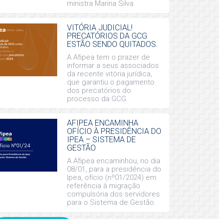
ministra Marina Silva.
VITÓRIA JUDICIAL!
PRECATÓRIOS DA GCG
ESTÃO SENDO QUITADOS.
A Afipea tem o prazer de
informar a seus associados
da recente vitória jurídica,
que garantiu o pagamento
dos precatórios do
processo da GCG.
AFIPEA ENCAMINHA
OFÍCIO À PRESIDÊNCIA DO
IPEA – SISTEMA DE
GESTÃO
A Afipea encaminhou, no dia
08/01, para a presidência do
Ipea, ofício (nº01/2024) em
referência à migração
compulsória dos servidores
para o Sistema de Gestão.