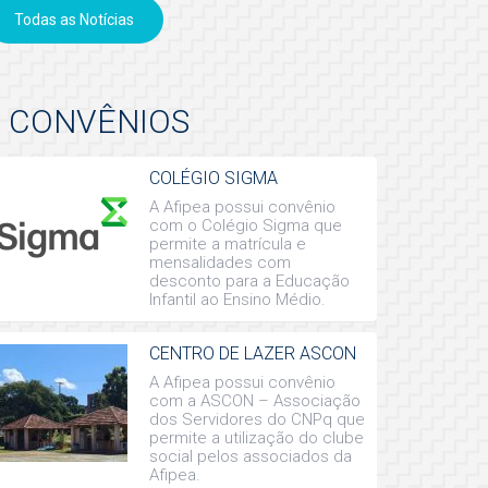
Todas as Notícias
CONVÊNIOS
COLÉGIO SIGMA
A Afipea possui convênio
com o Colégio Sigma que
permite a matrícula e
mensalidades com
desconto para a Educação
Infantil ao Ensino Médio.
CENTRO DE LAZER ASCON
A Afipea possui convênio
com a ASCON – Associação
dos Servidores do CNPq que
permite a utilização do clube
social pelos associados da
Afipea.