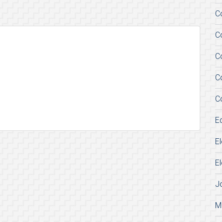
C
C
C
C
C
E
E
E
J
M