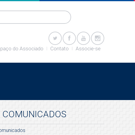
paço do Associado
Contato
Associe-se
COMUNICADOS
omunicados