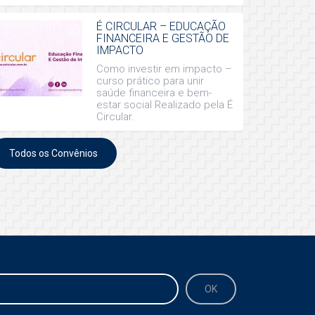
É CIRCULAR – EDUCAÇÃO
FINANCEIRA E GESTÃO DE
IMPACTO
Como investir em impacto –
curso prático para unir
saúde financeira e bem-
estar social Realizado pela É
Circular.
Todos os Convênios