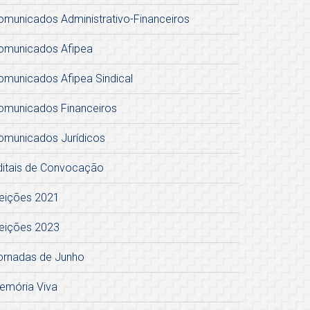
omunicados Administrativo-Financeiros
omunicados Afipea
omunicados Afipea Sindical
omunicados Financeiros
omunicados Jurídicos
ditais de Convocação
leições 2021
leições 2023
ornadas de Junho
emória Viva