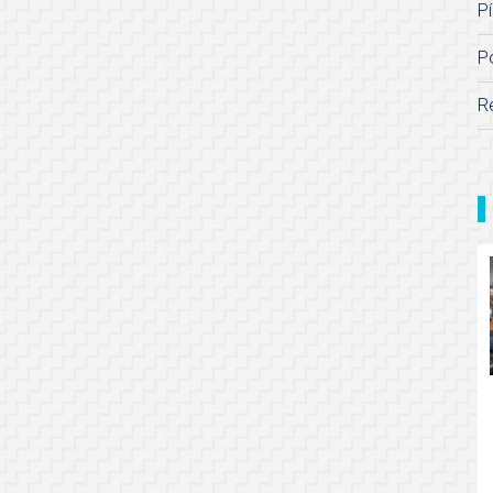
Pí
P
R