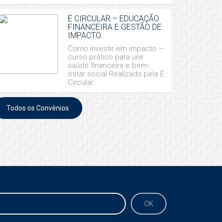
É CIRCULAR – EDUCAÇÃO
FINANCEIRA E GESTÃO DE
IMPACTO
Como investir em impacto –
curso prático para unir
saúde financeira e bem-
estar social Realizado pela É
Circular.
Todos os Convênios