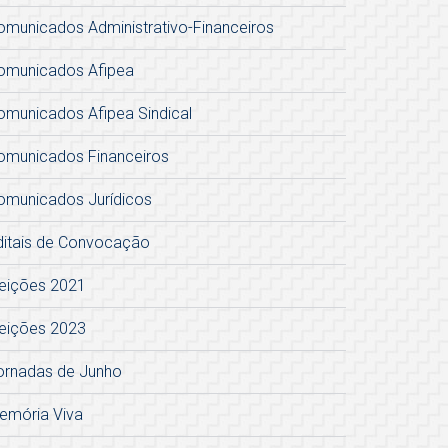
omunicados Administrativo-Financeiros
omunicados Afipea
omunicados Afipea Sindical
omunicados Financeiros
omunicados Jurídicos
ditais de Convocação
leições 2021
leições 2023
ornadas de Junho
emória Viva