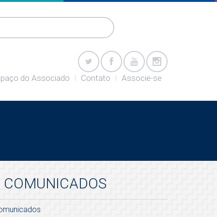
paço do Associado
Contato
Associe-se
COMUNICADOS
omunicados