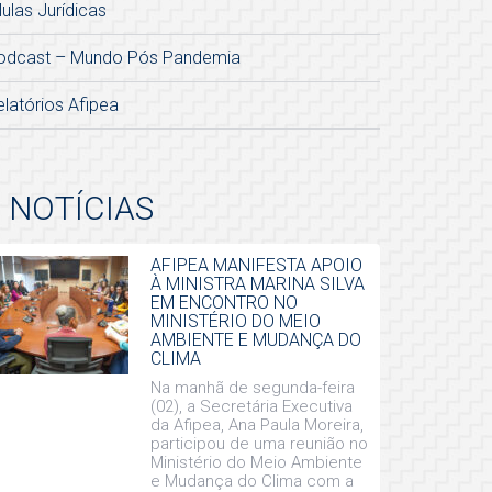
lulas Jurídicas
odcast – Mundo Pós Pandemia
elatórios Afipea
NOTÍCIAS
AFIPEA MANIFESTA APOIO
À MINISTRA MARINA SILVA
EM ENCONTRO NO
MINISTÉRIO DO MEIO
AMBIENTE E MUDANÇA DO
CLIMA
Na manhã de segunda-feira
(02), a Secretária Executiva
da Afipea, Ana Paula Moreira,
participou de uma reunião no
Ministério do Meio Ambiente
e Mudança do Clima com a