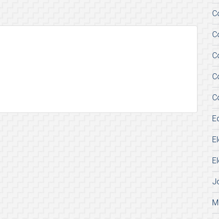
C
C
C
C
C
E
E
E
J
M