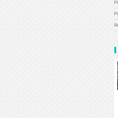
Pí
P
R