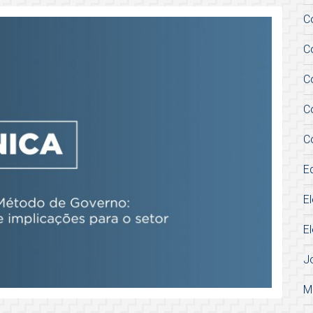
C
C
C
C
C
E
E
E
J
M