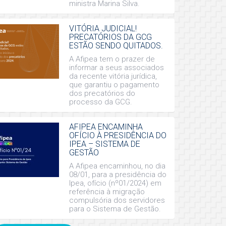
ministra Marina Silva.
VITÓRIA JUDICIAL!
PRECATÓRIOS DA GCG
ESTÃO SENDO QUITADOS.
A Afipea tem o prazer de
informar a seus associados
da recente vitória jurídica,
que garantiu o pagamento
dos precatórios do
processo da GCG.
AFIPEA ENCAMINHA
OFÍCIO À PRESIDÊNCIA DO
IPEA – SISTEMA DE
GESTÃO
A Afipea encaminhou, no dia
08/01, para a presidência do
Ipea, ofício (nº01/2024) em
referência à migração
compulsória dos servidores
para o Sistema de Gestão.