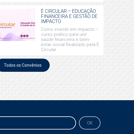
É CIRCULAR – EDUCAÇÃO
FINANCEIRA E GESTÃO DE
IMPACTO
Como investir em impacto –
curso prático para unir
saúde financeira e bem-
estar social Realizado pela É
Circular.
Todos os Convênios