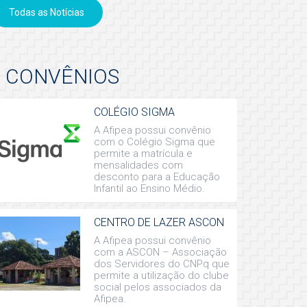
Todas as Notícias
CONVÊNIOS
COLÉGIO SIGMA
A Afipea possui convênio
com o Colégio Sigma que
permite a matrícula e
mensalidades com
desconto para a Educação
Infantil ao Ensino Médio.
CENTRO DE LAZER ASCON
A Afipea possui convênio
com a ASCON – Associação
dos Servidores do CNPq que
permite a utilização do clube
social pelos associados da
Afipea.