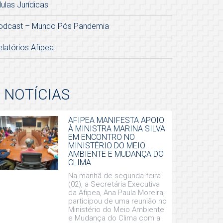
lulas Jurídicas
odcast – Mundo Pós Pandemia
elatórios Afipea
NOTÍCIAS
AFIPEA MANIFESTA APOIO
À MINISTRA MARINA SILVA
EM ENCONTRO NO
MINISTÉRIO DO MEIO
AMBIENTE E MUDANÇA DO
CLIMA
Na manhã de segunda-feira
(02), a Secretária Executiva
da Afipea, Ana Paula Moreira,
participou de uma reunião no
Ministério do Meio Ambiente
e Mudança do Clima com a