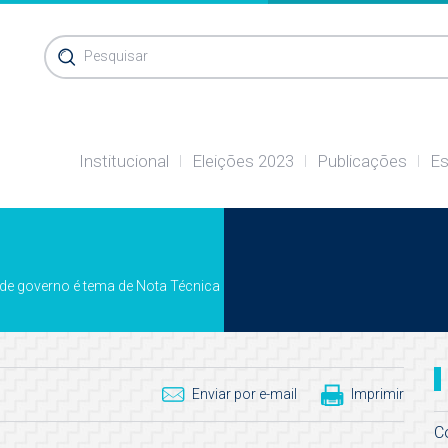
Pesquisar
Institucional
Eleições 2023
Publicações
Es
de governo é tema de Nota Técnica
Enviar por e-mail
Imprimir
C