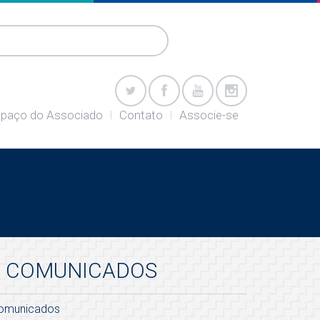
paço do Associado
Contato
Associe-se
COMUNICADOS
omunicados