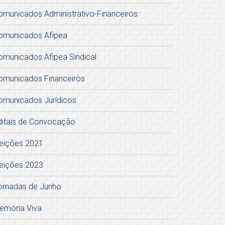
omunicados Administrativo-Financeiros
omunicados Afipea
omunicados Afipea Sindical
omunicados Financeiros
omunicados Jurídicos
ditais de Convocação
leições 2021
leições 2023
ornadas de Junho
emória Viva