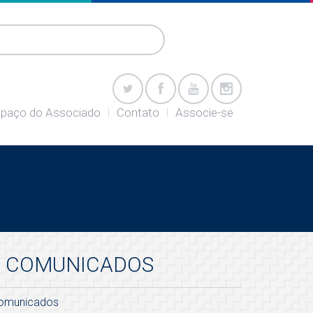
paço do Associado
Contato
Associe-se
COMUNICADOS
omunicados