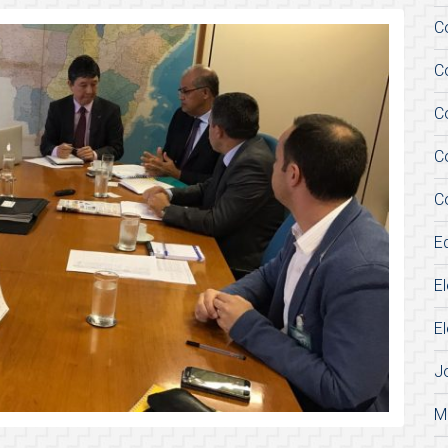
C
C
C
C
C
E
E
E
J
M