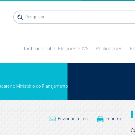
Pesquisar
Institucional
Eleições 2023
Publicações
Es
acate no Ministério do Planejamento
Enviar por e-mail
Imprimir
C