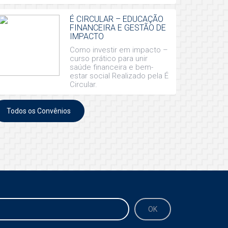
É CIRCULAR – EDUCAÇÃO
FINANCEIRA E GESTÃO DE
IMPACTO
Como investir em impacto –
curso prático para unir
saúde financeira e bem-
estar social Realizado pela É
Circular.
Todos os Convênios