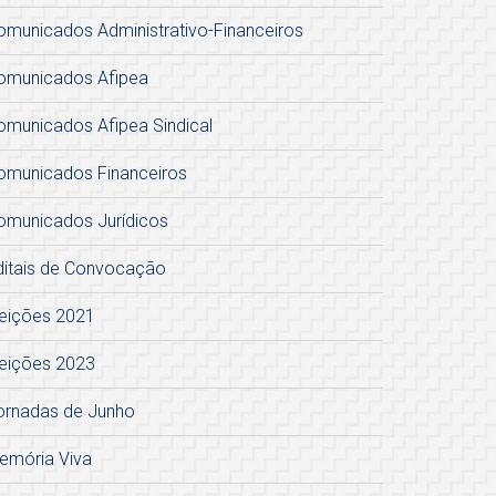
omunicados Administrativo-Financeiros
omunicados Afipea
omunicados Afipea Sindical
omunicados Financeiros
omunicados Jurídicos
ditais de Convocação
leições 2021
leições 2023
ornadas de Junho
emória Viva