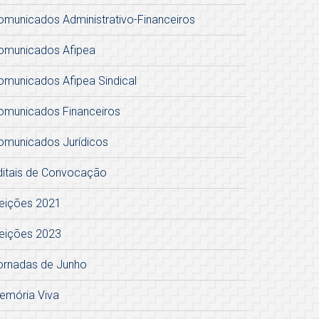
omunicados Administrativo-Financeiros
omunicados Afipea
omunicados Afipea Sindical
omunicados Financeiros
omunicados Jurídicos
ditais de Convocação
leições 2021
leições 2023
ornadas de Junho
emória Viva