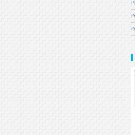
Pí
P
R