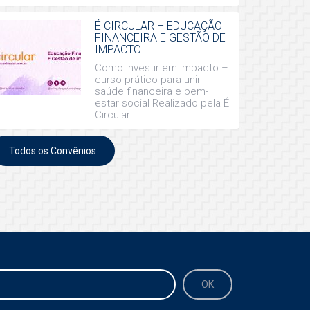
É CIRCULAR – EDUCAÇÃO
FINANCEIRA E GESTÃO DE
IMPACTO
Como investir em impacto –
curso prático para unir
saúde financeira e bem-
estar social Realizado pela É
Circular.
Todos os Convênios