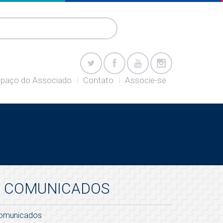
paço do Associado
Contato
Associe-se
COMUNICADOS
omunicados