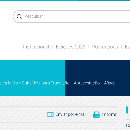
Pesquisar
Institucional
Eleições 2023
Publicações
Es
ipea
Mídia
»
Subsídios para Transição – Apresentação – Afipea
Enviar por e-mail
Imprimir
C