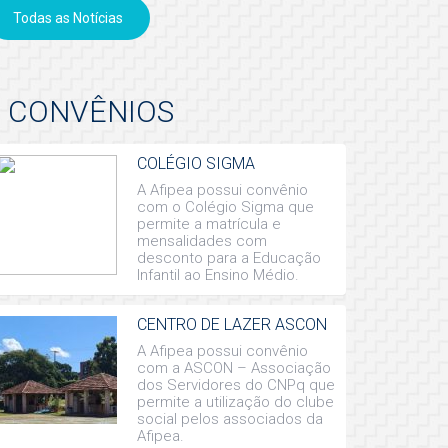
Todas as Notícias
CONVÊNIOS
COLÉGIO SIGMA
A Afipea possui convênio
com o Colégio Sigma que
permite a matrícula e
mensalidades com
desconto para a Educação
Infantil ao Ensino Médio.
CENTRO DE LAZER ASCON
A Afipea possui convênio
com a ASCON – Associação
dos Servidores do CNPq que
permite a utilização do clube
social pelos associados da
Afipea.