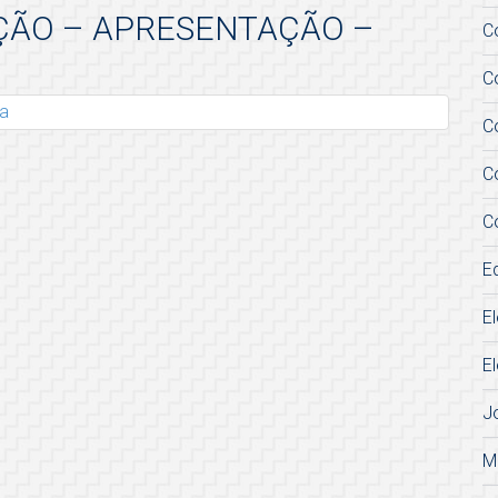
IÇÃO – APRESENTAÇÃO –
C
C
ea
C
C
C
E
E
E
J
M