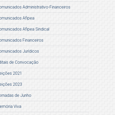
omunicados Administrativo-Financeiros
omunicados Afipea
omunicados Afipea Sindical
omunicados Financeiros
omunicados Jurídicos
ditais de Convocação
leições 2021
leições 2023
ornadas de Junho
emória Viva