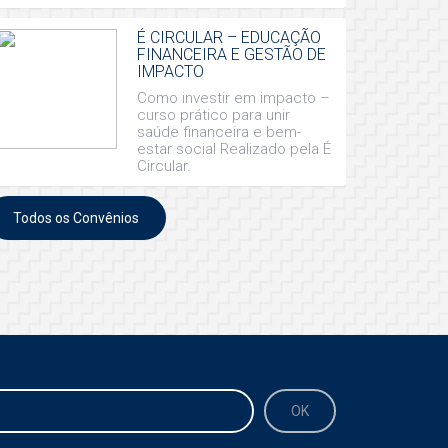
É CIRCULAR – EDUCAÇÃO
FINANCEIRA E GESTÃO DE
IMPACTO
Como investir em impacto –
curso prático para unir
saúde financeira e bem-
estar social Realizado pela É
Circular.
Todos os Convênios