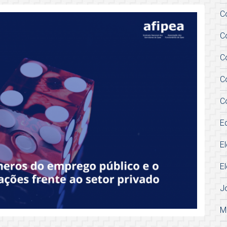
C
C
C
C
C
E
E
E
J
M