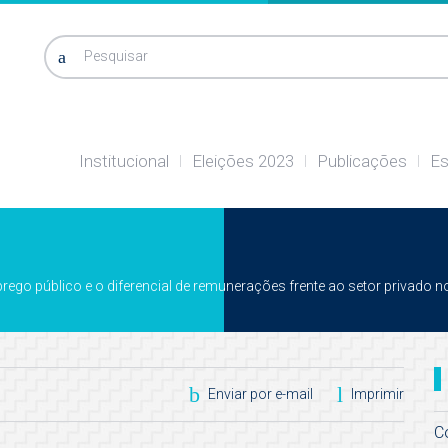
Pesquisar
Institucional
Eleições 2023
Publicações
Es
go público e o diferencial de remunerações frente ao setor privado no 
Enviar por e-mail
Imprimir
C