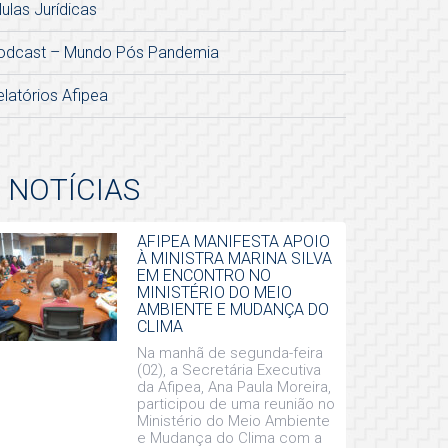
lulas Jurídicas
odcast – Mundo Pós Pandemia
elatórios Afipea
NOTÍCIAS
AFIPEA MANIFESTA APOIO
À MINISTRA MARINA SILVA
EM ENCONTRO NO
MINISTÉRIO DO MEIO
AMBIENTE E MUDANÇA DO
CLIMA
Na manhã de segunda-feira
(02), a Secretária Executiva
da Afipea, Ana Paula Moreira,
participou de uma reunião no
Ministério do Meio Ambiente
e Mudança do Clima com a