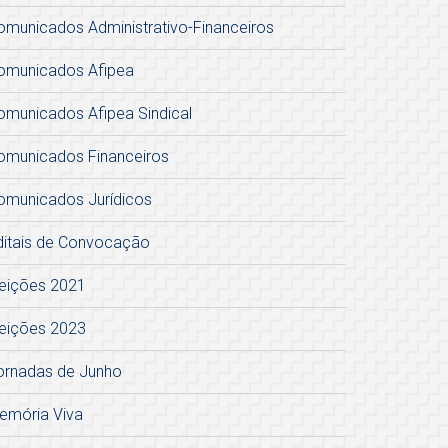
omunicados Administrativo-Financeiros
omunicados Afipea
omunicados Afipea Sindical
omunicados Financeiros
omunicados Jurídicos
ditais de Convocação
leições 2021
leições 2023
ornadas de Junho
emória Viva