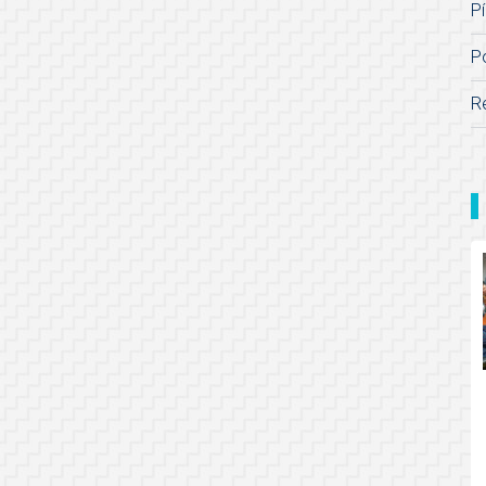
Pí
P
R