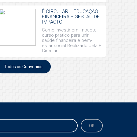
É CIRCULAR – EDUCAÇÃO
FINANCEIRA E GESTÃO DE
IMPACTO
Como investir em impacto –
curso prático para unir
saúde financeira e bem-
estar social Realizado pela É
Circular.
Todos os Convênios