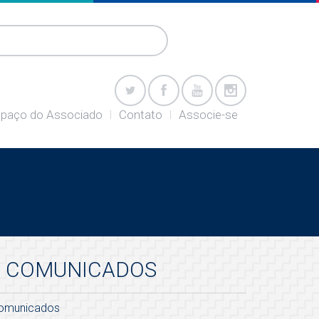
paço do Associado
Contato
Associe-se
COMUNICADOS
omunicados