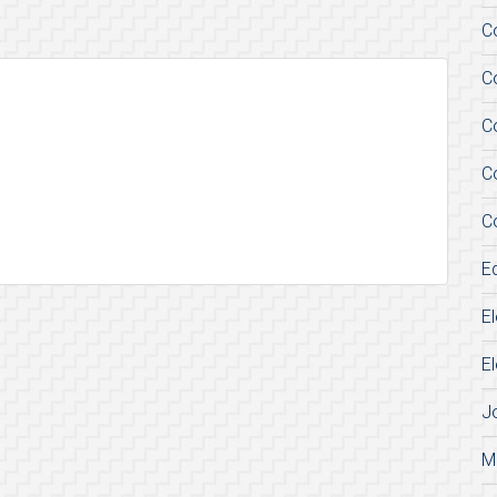
C
C
C
C
C
E
E
E
J
M