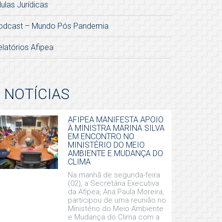
lulas Jurídicas
odcast – Mundo Pós Pandemia
elatórios Afipea
NOTÍCIAS
AFIPEA MANIFESTA APOIO
À MINISTRA MARINA SILVA
EM ENCONTRO NO
MINISTÉRIO DO MEIO
AMBIENTE E MUDANÇA DO
CLIMA
Na manhã de segunda-feira
(02), a Secretária Executiva
da Afipea, Ana Paula Moreira,
participou de uma reunião no
Ministério do Meio Ambiente
e Mudança do Clima com a