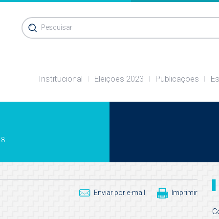
Pesquisar
Institucional
Eleições 2023
Publicações
Es
18
Enviar por e-mail
Imprimir
C