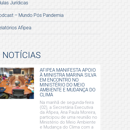
lulas Jurídicas
odcast – Mundo Pós Pandemia
elatórios Afipea
NOTÍCIAS
AFIPEA MANIFESTA APOIO
À MINISTRA MARINA SILVA
EM ENCONTRO NO
MINISTÉRIO DO MEIO
AMBIENTE E MUDANÇA DO
CLIMA
Na manhã de segunda-feira
(02), a Secretária Executiva
da Afipea, Ana Paula Moreira,
participou de uma reunião no
Ministério do Meio Ambiente
e Mudança do Clima com a