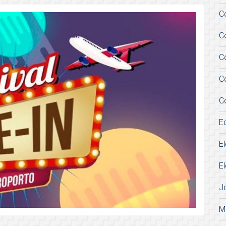
C
C
C
C
C
E
E
E
J
M