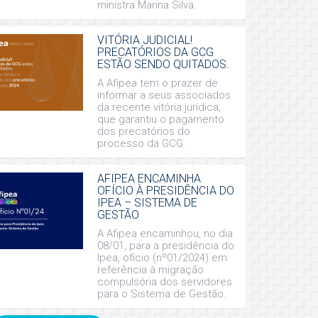
ministra Marina Silva.
VITÓRIA JUDICIAL!
PRECATÓRIOS DA GCG
ESTÃO SENDO QUITADOS.
A Afipea tem o prazer de
informar a seus associados
da recente vitória jurídica,
que garantiu o pagamento
dos precatórios do
processo da GCG.
AFIPEA ENCAMINHA
OFÍCIO À PRESIDÊNCIA DO
IPEA – SISTEMA DE
GESTÃO
A Afipea encaminhou, no dia
08/01, para a presidência do
Ipea, ofício (nº01/2024) em
referência à migração
compulsória dos servidores
para o Sistema de Gestão.