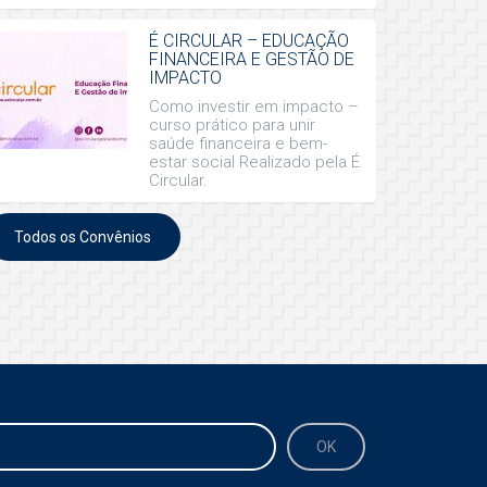
É CIRCULAR – EDUCAÇÃO
FINANCEIRA E GESTÃO DE
IMPACTO
Como investir em impacto –
curso prático para unir
saúde financeira e bem-
estar social Realizado pela É
Circular.
Todos os Convênios