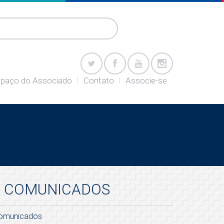
paço do Associado
Contato
Associe-se
COMUNICADOS
omunicados