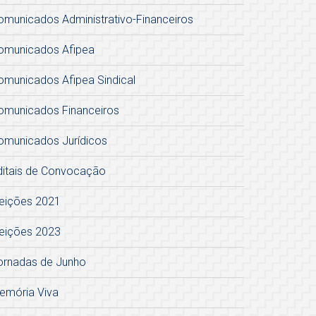
omunicados Administrativo-Financeiros
omunicados Afipea
omunicados Afipea Sindical
omunicados Financeiros
omunicados Jurídicos
ditais de Convocação
leições 2021
leições 2023
ornadas de Junho
emória Viva