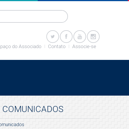
paço do Associado
Contato
Associe-se
COMUNICADOS
omunicados