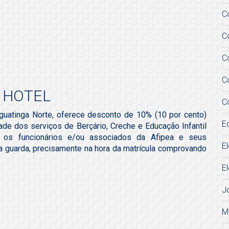
C
C
C
C
 HOTEL
C
guatinga Norte, oferece desconto de 10% (10 por cento)
E
de dos serviços de Berçário, Creche e Educação Infantil
a os funcionários e/ou associados da Afipea
e seus
E
a guarda, precisamente na hora da matrícula comprovando
E
J
M