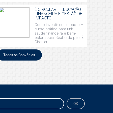
É CIRCULAR – EDUCAÇÃO
FINANCEIRA E GESTÃO DE
IMPACTO
Como investir em impacto –
curso prático para unir
saúde financeira e bem-
estar social Realizado pela É
Circular.
Todos os Convênios