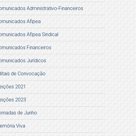
omunicados Administrativo-Financeiros
omunicados Afipea
omunicados Afipea Sindical
omunicados Financeiros
omunicados Jurídicos
ditais de Convocação
leições 2021
leições 2023
ornadas de Junho
emória Viva