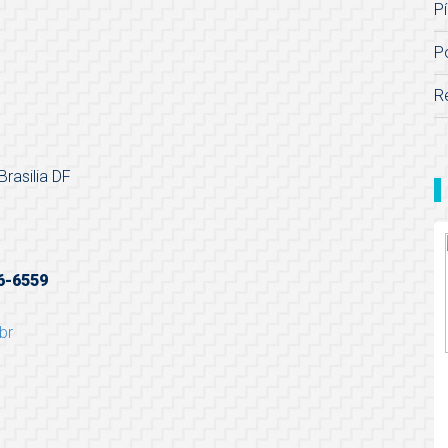
Pí
P
R
Brasilia DF
96-6559
br