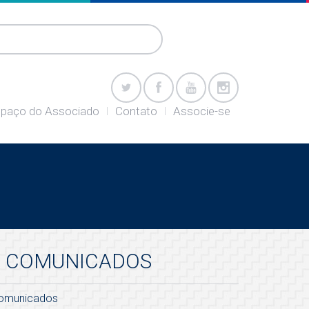
paço do Associado
Contato
Associe-se
COMUNICADOS
omunicados