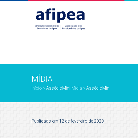
MÍDIA
Início
»
AssédioMini
Mídia
»
AssédioMini
Publicado em 12 de fevereiro de 2020