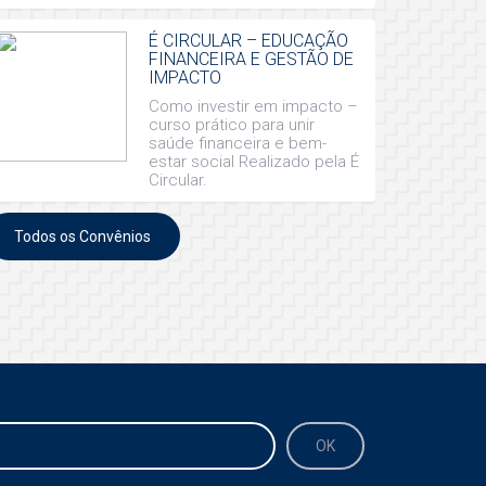
É CIRCULAR – EDUCAÇÃO
FINANCEIRA E GESTÃO DE
IMPACTO
Como investir em impacto –
curso prático para unir
saúde financeira e bem-
estar social Realizado pela É
Circular.
Todos os Convênios