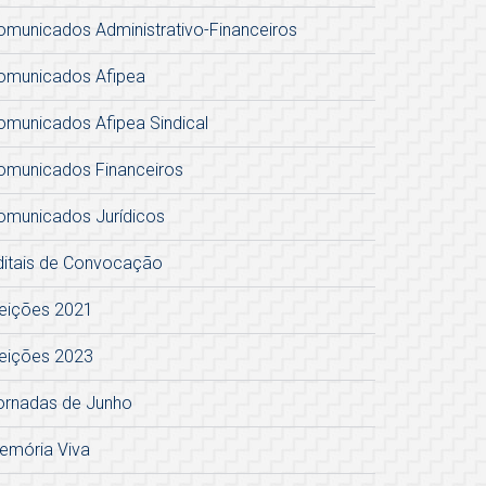
omunicados Administrativo-Financeiros
omunicados Afipea
omunicados Afipea Sindical
omunicados Financeiros
omunicados Jurídicos
ditais de Convocação
leições 2021
leições 2023
ornadas de Junho
emória Viva