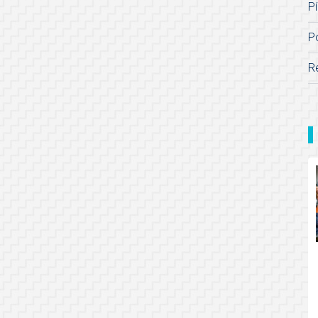
Pí
P
R