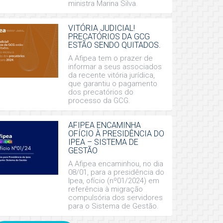
ministra Marina Silva.
VITÓRIA JUDICIAL!
PRECATÓRIOS DA GCG
ESTÃO SENDO QUITADOS.
A Afipea tem o prazer de
informar a seus associados
da recente vitória jurídica,
que garantiu o pagamento
dos precatórios do
processo da GCG.
AFIPEA ENCAMINHA
OFÍCIO À PRESIDÊNCIA DO
IPEA – SISTEMA DE
GESTÃO
A Afipea encaminhou, no dia
08/01, para a presidência do
Ipea, ofício (nº01/2024) em
referência à migração
compulsória dos servidores
para o Sistema de Gestão.