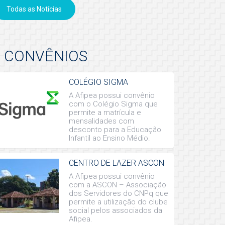
Todas as Notícias
CONVÊNIOS
COLÉGIO SIGMA
A Afipea possui convênio
com o Colégio Sigma que
permite a matrícula e
mensalidades com
desconto para a Educação
Infantil ao Ensino Médio.
CENTRO DE LAZER ASCON
A Afipea possui convênio
com a ASCON – Associação
dos Servidores do CNPq que
permite a utilização do clube
social pelos associados da
Afipea.