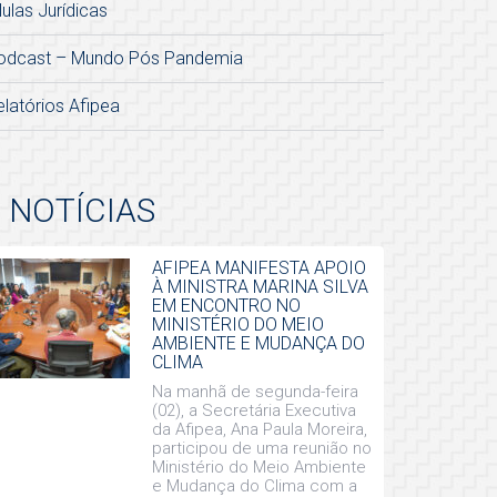
lulas Jurídicas
odcast – Mundo Pós Pandemia
elatórios Afipea
NOTÍCIAS
AFIPEA MANIFESTA APOIO
À MINISTRA MARINA SILVA
EM ENCONTRO NO
MINISTÉRIO DO MEIO
AMBIENTE E MUDANÇA DO
CLIMA
Na manhã de segunda-feira
(02), a Secretária Executiva
da Afipea, Ana Paula Moreira,
participou de uma reunião no
Ministério do Meio Ambiente
e Mudança do Clima com a