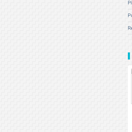
Pí
P
R