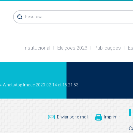
Pesquisar
Institucional
Eleições 2023
Publicações
Es
»
WhatsApp Image 2020-02-14 at 15.21.53
Enviar por e-mail
Imprimir
C