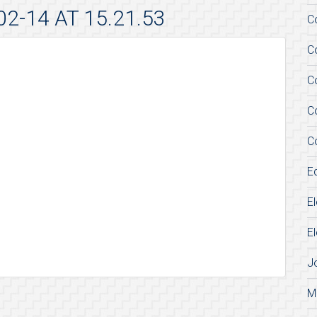
-14 AT 15.21.53
C
C
C
C
C
E
E
E
J
M