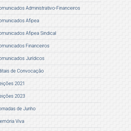
omunicados Administrativo-Financeiros
omunicados Afipea
omunicados Afipea Sindical
omunicados Financeiros
omunicados Jurídicos
ditais de Convocação
leições 2021
leições 2023
ornadas de Junho
emória Viva