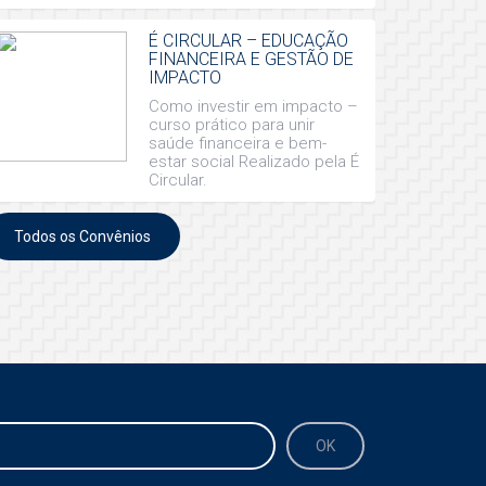
É CIRCULAR – EDUCAÇÃO
FINANCEIRA E GESTÃO DE
IMPACTO
Como investir em impacto –
curso prático para unir
saúde financeira e bem-
estar social Realizado pela É
Circular.
Todos os Convênios