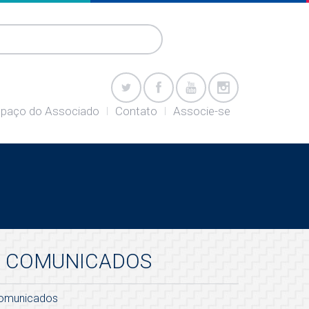
paço do Associado
Contato
Associe-se
COMUNICADOS
omunicados