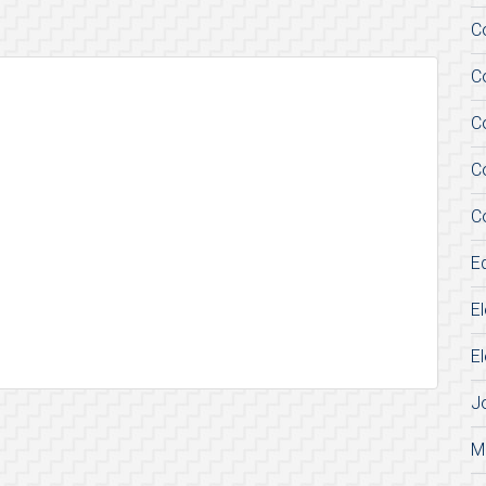
C
C
C
C
C
E
E
E
J
M