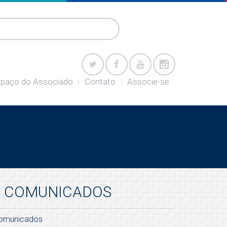
paço do Associado
Contato
Associe-se
COMUNICADOS
omunicados