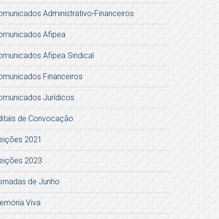
omunicados Administrativo-Financeiros
omunicados Afipea
omunicados Afipea Sindical
omunicados Financeiros
omunicados Jurídicos
ditais de Convocação
leições 2021
leições 2023
ornadas de Junho
emória Viva