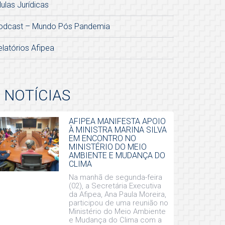
lulas Jurídicas
odcast – Mundo Pós Pandemia
elatórios Afipea
NOTÍCIAS
AFIPEA MANIFESTA APOIO
À MINISTRA MARINA SILVA
EM ENCONTRO NO
MINISTÉRIO DO MEIO
AMBIENTE E MUDANÇA DO
CLIMA
Na manhã de segunda-feira
(02), a Secretária Executiva
da Afipea, Ana Paula Moreira,
participou de uma reunião no
Ministério do Meio Ambiente
e Mudança do Clima com a