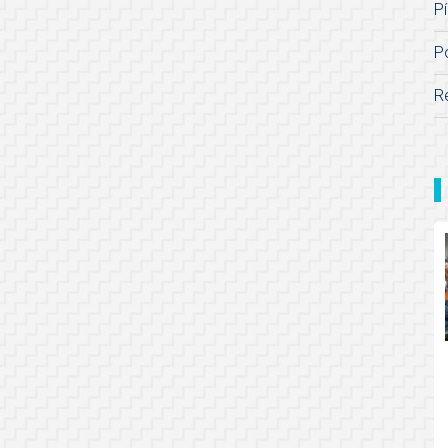
Pí
P
R