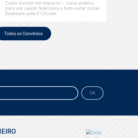
Como investir em impacto – curso prático
para unir saúde financeira e bem-estar social
Realizado pela É Circular.
Todos os Convênios
NEIRO