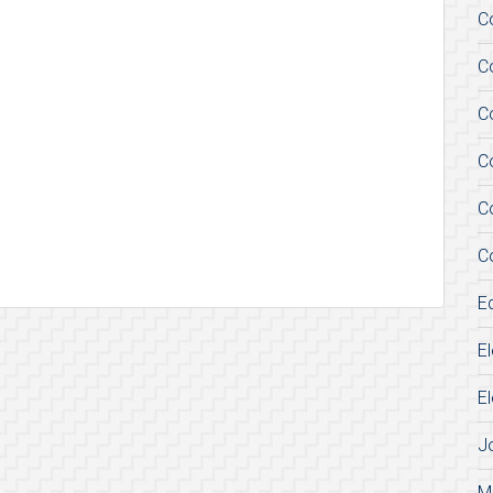
C
C
C
C
C
C
E
E
E
J
M