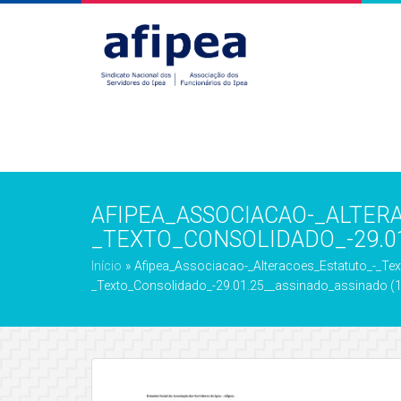
AFIPEA_ASSOCIACAO-_ALTER
_TEXTO_CONSOLIDADO_-29.01
Início
»
Afipea_Associacao-_Alteracoes_Estatuto_-_Te
_Texto_Consolidado_-29.01.25__assinado_assinado (1