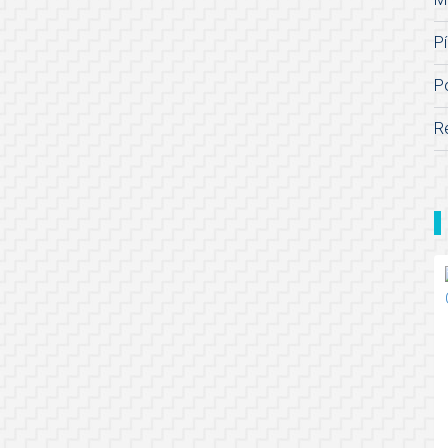
Pí
P
R