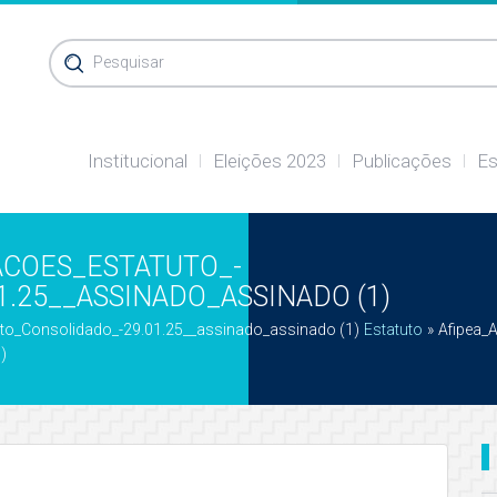
Pesquisar
Institucional
Eleições 2023
Publicações
Es
ACOES_ESTATUTO_-
.25__ASSINADO_ASSINADO (1)
xto_Consolidado_-29.01.25__assinado_assinado (1)
Estatuto
»
Afipea_
)