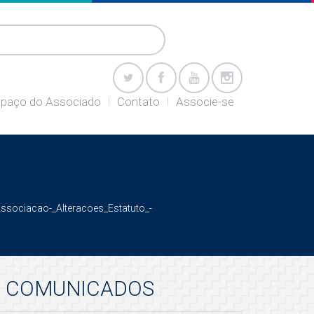
paço do Associado
Contato
Associe-se
Associacao-_Alteracoes_Estatuto_-
COMUNICADOS