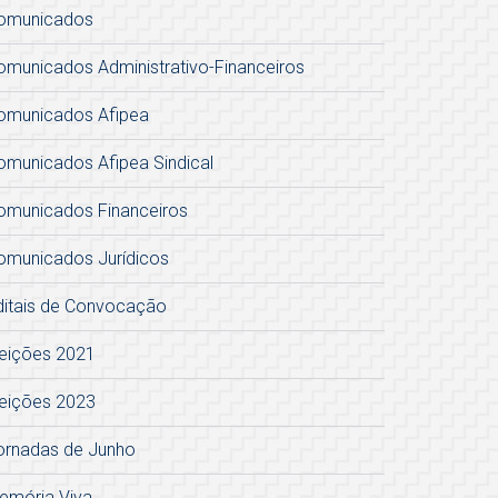
omunicados
omunicados Administrativo-Financeiros
omunicados Afipea
omunicados Afipea Sindical
omunicados Financeiros
omunicados Jurídicos
ditais de Convocação
leições 2021
leições 2023
ornadas de Junho
emória Viva