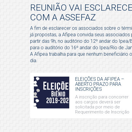
REUNIÃO VAI ESCLAREC
COM A ASSEFAZ
A fim de esclarecer os associados sobre o tér
já propostas, a Afipea convida seus associados p
partir das 9h, no auditório do 12º andar do Ipea/
para o auditório do 16º andar do Ipea/Rio de Jan
A Afipea trabalha para que nenhum beneficiário
dia.
ELEIÇÕES DA AFIPEA –
ABERTO PRAZO PARA
INSCRIÇÕES
A inscrição para concorrer
aos cargos deverá ser
solicitada por meio de
Requerimento de Inscrição