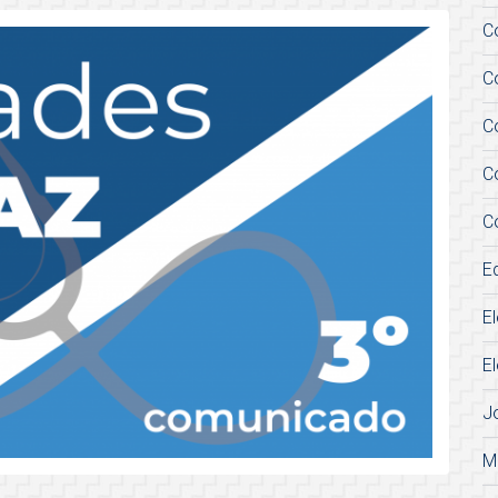
C
C
C
C
C
E
E
E
J
M