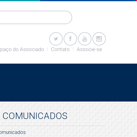
paço do Associado
Contato
Associe-se
COMUNICADOS
omunicados