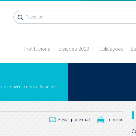
Pesquisar
Institucional
Eleições 2023
Publicações
Es
no do convênio com a Assefaz
Enviar por e-mail
Imprimir
C