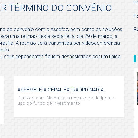
Pí
ER TÉRMINO DO CONVÊNIO
P
R
mino do convênio com a Assefaz, bem como as soluções
ara uma reunião nesta sexta-feira, dia 29 de março, a
Brasília. A reunião será transmitida por videoconferência
eiro.
 ou seus dependentes fiquem desassistidos por um único
ASSEMBLEIA GERAL EXTRAORDINÁRIA
Dia 3 de abril. Na pauta, a nova sede do Ipea e
uso do fundo de investimento