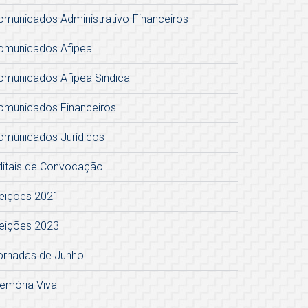
omunicados Administrativo-Financeiros
omunicados Afipea
omunicados Afipea Sindical
omunicados Financeiros
omunicados Jurídicos
ditais de Convocação
leições 2021
leições 2023
ornadas de Junho
emória Viva