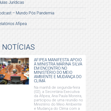
lulas Jurídicas
odcast – Mundo Pós Pandemia
elatórios Afipea
NOTÍCIAS
AFIPEA MANIFESTA APOIO
À MINISTRA MARINA SILVA
EM ENCONTRO NO
MINISTÉRIO DO MEIO
AMBIENTE E MUDANÇA DO
CLIMA
Na manhã de segunda-feira
(02), a Secretária Executiva
da Afipea, Ana Paula Moreira,
participou de uma reunião no
Ministério do Meio Ambiente
e Mudança do Clima com a