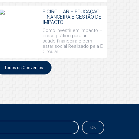
É CIRCULAR – EDUCAÇÃO
FINANCEIRA E GESTÃO DE
IMPACTO
Como investir em impacto –
curso prático para unir
saúde financeira e bem-
estar social Realizado pela É
Circular.
Todos os Convênios