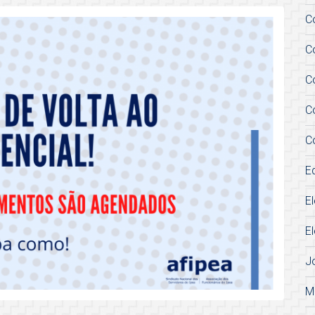
C
C
C
C
C
E
E
E
J
M