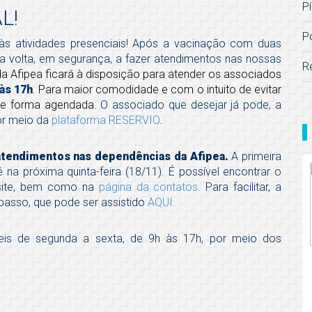
Pí
L!
P
às atividades presenciais! Após a vacinação com duas
 volta, em segurança, a fazer atendimentos nas nossas
R
da Afipea ficará à disposição para atender os associados
às 17h
. Para maior comodidade e com o intuito de evitar
de forma agendada.
O associado que desejar já pode, a
por meio da
plataforma RESERVIO
.
atendimentos nas dependências da Afipea.
A primeira
é na próxima quinta-feira (18/11). É possível encontrar o
site, bem como na
página da contatos
. Para facilitar, a
passo, que pode ser assistido
AQUI.
eis de segunda a sexta, de 9h às 17h, por meio dos