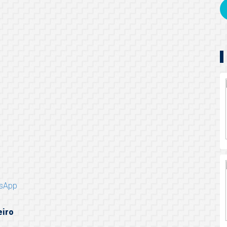
tsApp
eiro