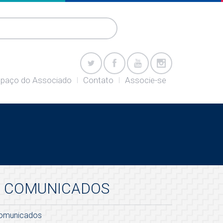
paço do Associado
Contato
Associe-se
COMUNICADOS
omunicados