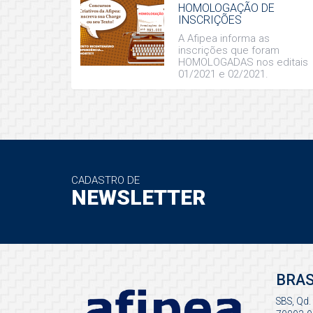
HOMOLOGAÇÃO DE
INSCRIÇÕES
A Afipea informa as
inscrições que foram
HOMOLOGADAS nos editais
01/2021 e 02/2021.
CADASTRO DE
NEWSLETTER
BRAS
SBS, Qd.