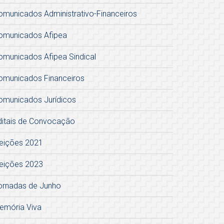
omunicados Administrativo-Financeiros
omunicados Afipea
omunicados Afipea Sindical
omunicados Financeiros
omunicados Jurídicos
ditais de Convocação
leições 2021
leições 2023
ornadas de Junho
emória Viva