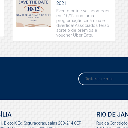
2021
Evento online vai acontecer
em 10/12 com uma
programação dinâmica e
divertida! Associados terão
sorteio de prêmios e
voucher Uber Eats.
ÍLIA
RIO DE JA
 1, Bloco K Ed. Seguradoras, salas 208/214 CEP:
Rua da Conceição,