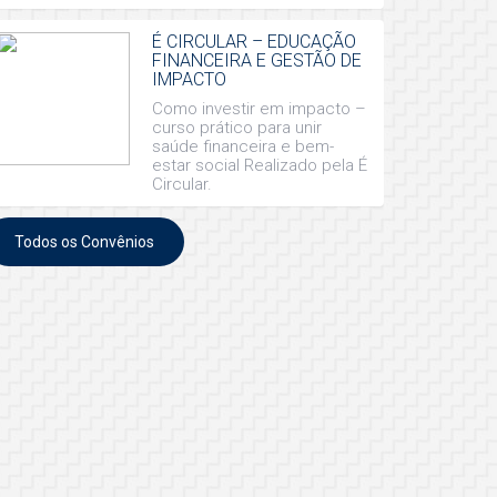
É CIRCULAR – EDUCAÇÃO
FINANCEIRA E GESTÃO DE
IMPACTO
Como investir em impacto –
curso prático para unir
saúde financeira e bem-
estar social Realizado pela É
Circular.
Todos os Convênios