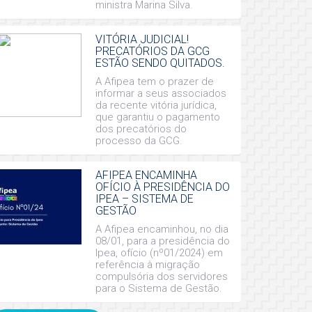
ministra Marina Silva.
VITÓRIA JUDICIAL!
PRECATÓRIOS DA GCG
ESTÃO SENDO QUITADOS.
A Afipea tem o prazer de
informar a seus associados
da recente vitória jurídica,
que garantiu o pagamento
dos precatórios do
processo da GCG.
AFIPEA ENCAMINHA
OFÍCIO À PRESIDÊNCIA DO
IPEA – SISTEMA DE
GESTÃO
A Afipea encaminhou, no dia
08/01, para a presidência do
Ipea, ofício (nº01/2024) em
referência à migração
compulsória dos servidores
para o Sistema de Gestão.