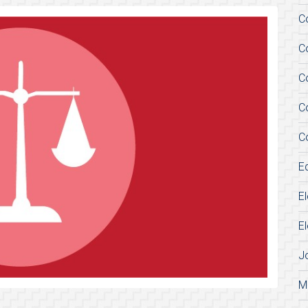
C
C
C
C
C
E
E
E
J
M