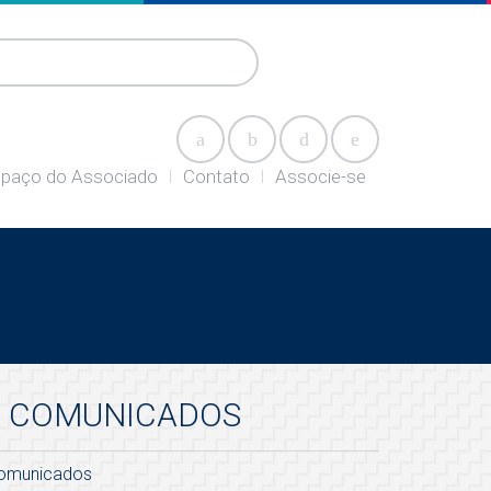
paço do Associado
Contato
Associe-se
COMUNICADOS
omunicados