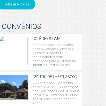
Todas as Notícias
CONVÊNIOS
COLÉGIO SIGMA
A Afipea possui convênio
com o Colégio Sigma que
permite a matrícula e
mensalidades com
desconto para a Educação
Infantil ao Ensino Médio.
CENTRO DE LAZER ASCON
A Afipea possui convênio
com a ASCON – Associação
dos Servidores do CNPq que
permite a utilização do clube
social pelos associados da
Afipea.