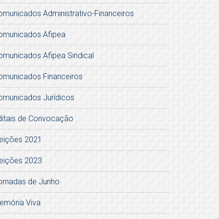
omunicados Administrativo-Financeiros
omunicados Afipea
omunicados Afipea Sindical
omunicados Financeiros
omunicados Jurídicos
ditais de Convocação
leições 2021
leições 2023
ornadas de Junho
emória Viva