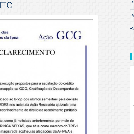
NTO
Pí
P
R