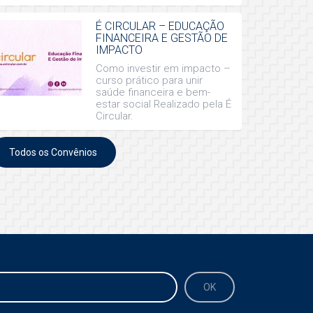
É CIRCULAR – EDUCAÇÃO
FINANCEIRA E GESTÃO DE
IMPACTO
Como investir em impacto –
curso prático para unir
saúde financeira e bem-
estar social Realizado pela É
Circular.
Todos os Convênios